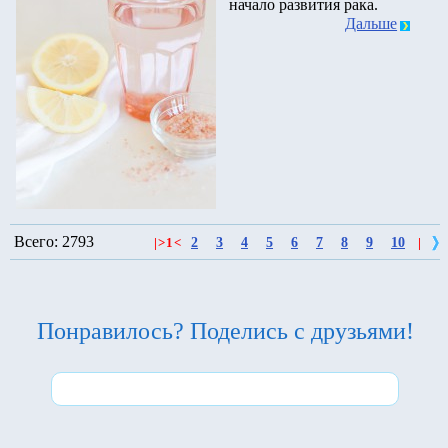
начало развития рака.
Дальше
Всего: 2793
2
3
4
5
6
7
8
9
10
|
>
1
<
|
Понравилось? Поделись с друзьями!