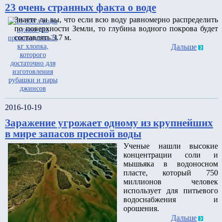
23 очень странных факта о воде
Знаете ли вы, что если всю воду равномерно распределить
по поверхности Земли, то глубина водного покрова будет
составлять 3.7 м.
Дальше
2016-10-19
Заражение угрожает одному из крупнейших
в мире запасов пресной воды
Ученые нашли высокие
концентрации соли и
мышьяка в водоносном
пласте, который 750
миллионов человек
использует для питьевого
водоснабжения и
орошения.
Дальше