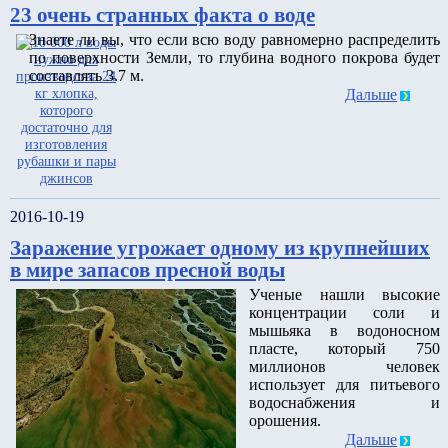
23 очень странных факта о воде
Знаете ли вы, что если всю воду равномерно распределить
по поверхности Земли, то глубина водного покрова будет
составлять 3.7 м.
Дальше
2016-10-19
Заражение угрожает одному из крупнейших
в мире запасов пресной воды
Ученые нашли высокие
концентрации соли и
мышьяка в водоносном
пласте, который 750
миллионов человек
использует для питьевого
водоснабжения и
орошения.
Дальше