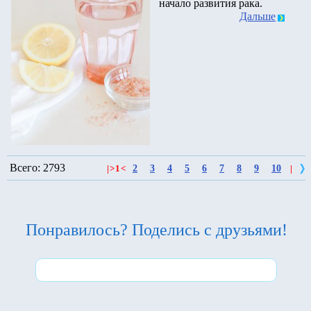
начало развития рака.
Дальше
Всего: 2793
2
3
4
5
6
7
8
9
10
|
>
1
<
|
Понравилось? Поделись с друзьями!