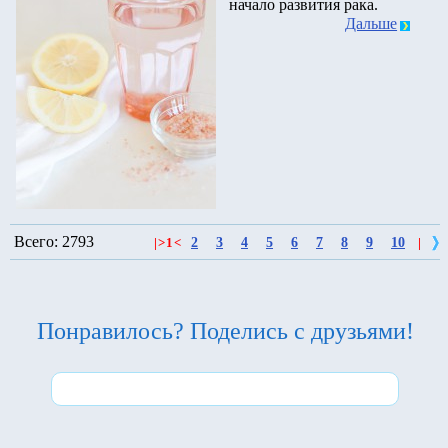
начало развития рака.
Дальше
Всего: 2793
2
3
4
5
6
7
8
9
10
|
>
1
<
|
Понравилось? Поделись с друзьями!