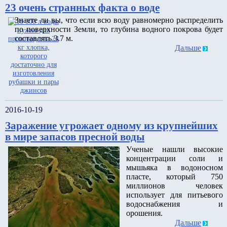
23 очень странных факта о воде
Знаете ли вы, что если всю воду равномерно распределить
по поверхности Земли, то глубина водного покрова будет
составлять 3.7 м.
Дальше
2016-10-19
Заражение угрожает одному из крупнейших
в мире запасов пресной воды
Ученые нашли высокие
концентрации соли и
мышьяка в водоносном
пласте, который 750
миллионов человек
использует для питьевого
водоснабжения и
орошения.
Дальше