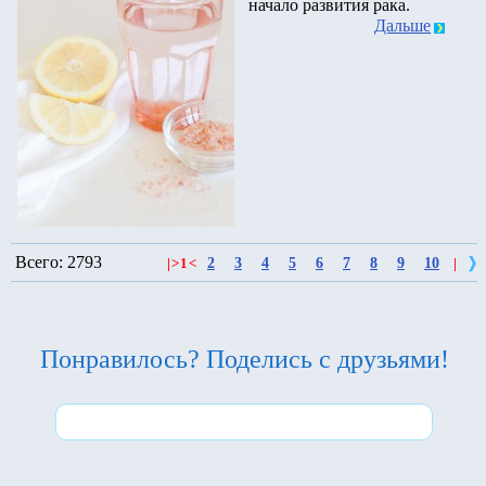
начало развития рака.
Дальше
Всего: 2793
2
3
4
5
6
7
8
9
10
|
>
1
<
|
Понравилось? Поделись с друзьями!