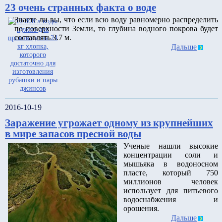
23 очень странных факта о воде
Знаете ли вы, что если всю воду равномерно распределить
по поверхности Земли, то глубина водного покрова будет
составлять 3.7 м.
Дальше
2016-10-19
Заражение угрожает одному из крупнейших
в мире запасов пресной воды
Ученые нашли высокие
концентрации соли и
мышьяка в водоносном
пласте, который 750
миллионов человек
использует для питьевого
водоснабжения и
орошения.
Дальше