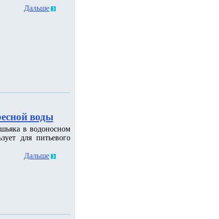
Дальше
ресной воды
шьяка в водоносном
зует для питьевого
Дальше