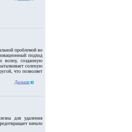
уальной проблемой во
новационный подход
ю волну, созданную
 выталкивает соленую
ругой, что позволяет
Дальше
лезна для удаления
редотвращает начало