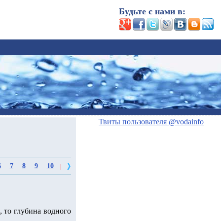
Будьте с нами в:
Твиты пользователя @vodainfo
6
7
8
9
10
|
, то глубина водного