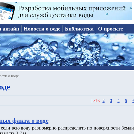
и дизайн
Новости о воде
Библиотека
О проекте
ости о воде
оде
2
3
4
5
|
>
1
<
ных факта о воде
о если всю воду равномерно распределить по поверхности Земли
тавлять 3.7 м.