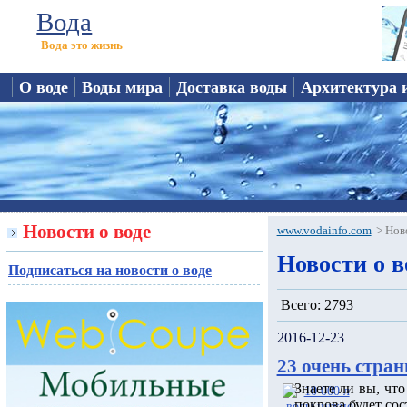
Вода
Вода это жизнь
О воде
Воды мира
Доставка воды
Архитектура 
Новости о воде
www.vodainfo.com
>
Нов
Новости о в
Подписаться на новости о воде
Всего: 2793
2016-12-23
23 очень стран
Знаете ли вы, чт
покрова будет сос