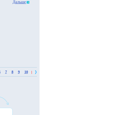
Дальше
6
7
8
9
10
|