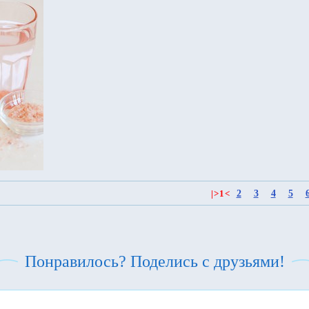
2
3
4
5
|
>
1
<
Понравилось? Поделись с друзьями!