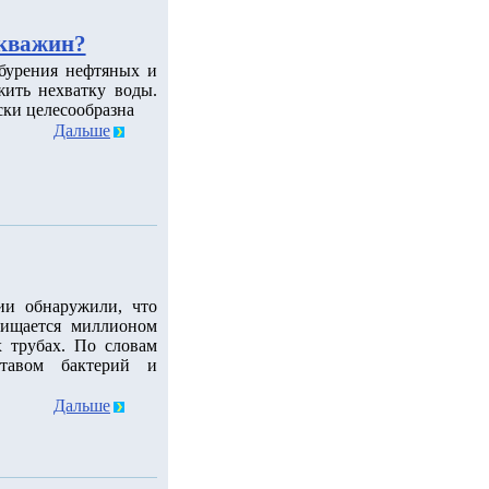
скважин?
 бурения нефтяных и
ить нехватку воды.
ски целесообразна
Дальше
ии обнаружили, что
чищается миллионом
 трубах. По словам
ставом бактерий и
Дальше