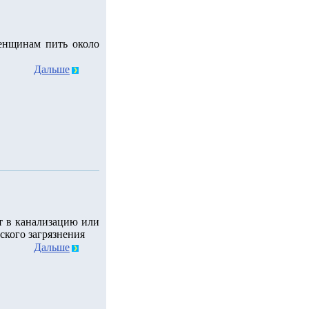
енщинам пить около
Дальше
т в канализацию или
ского загрязнения
Дальше