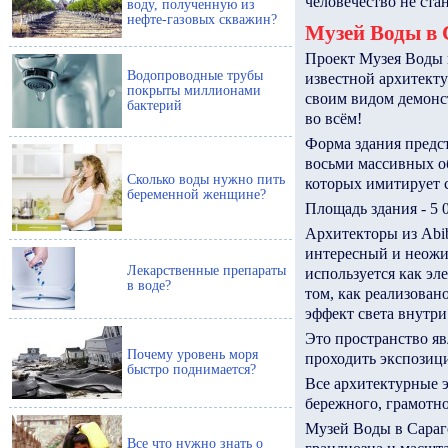
человечество не ста
воду, полученную из
нефте-газовых скважин?
Музей Воды в 
Проект Музея Воды в
Водопроводные трубы
известной архитекту
покрыты миллионами
своим видом демонс
бактерий
во всём!
Форма здания предст
восьми массивных о
Сколько воды нужно пить
которых имитирует с
беременной женщине?
Площадь здания - 5 
Архитекторы из Abi
интересный и неожи
Лекарственные препараты
используется как эле
в воде?
том, как реализован
эффект света внутри
Это пространство я
Почему уровень моря
проходить экспозици
быстро поднимается?
Все архитектурные 
бережного, грамотно
Музей Воды в Сараго
Все что нужно знать о