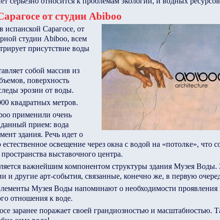
нет серьезно относится к проблемам экологии, и водных ресурсов,
Сарагосе от студии Abiboo
 испанской Сарагосе, от
рной студии Abiboo, всем
трирует присутствие воды
авляет собой массив из
бъемов, поверхность
леды эрозии от воды.
000 квадратных метров.
boo применили очень
данный прием: вода
мент здания. Речь идет о
о естественное освещение через окна с водой на «потолке», что с
 пространства выставочного центра.
вляется важнейшим компонентом структуры здания Музея Воды. З
и и другие арт-события, связанные, конечно же, в первую очеред
элементы Музея Воды напоминают о необходимости проявления
го отношения к воде.
се заранее поражает своей грандиозностью и масштабностью. Та