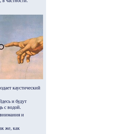
 в частности.
оздает каустический
десь и будут
ь с водой.
 внимания и
к же, как