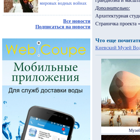
грандиозна и масшта
мировых водных войнах
Дополнительно:
Архитектурная студ
Все новости
Страничка проекта 
Подписаться на новости
Что еще почитат
Киевский Музей Во
Музей