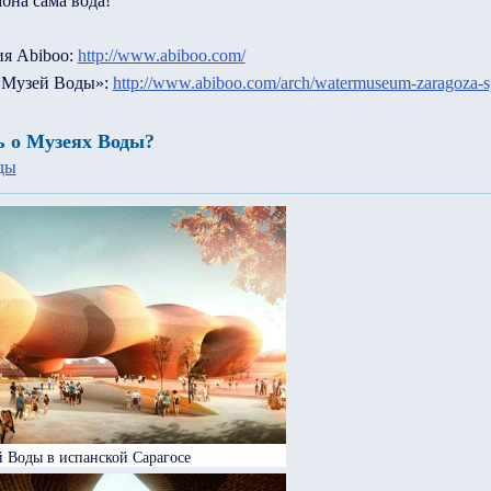
бна сама вода!
ия Abiboo:
http://www.abiboo.com/
«Музей Воды»:
http://www.abiboo.com/arch/watermuseum-zaragoza-s
ь о Музеях Воды?
ды
 Воды в испанской Сарагосе