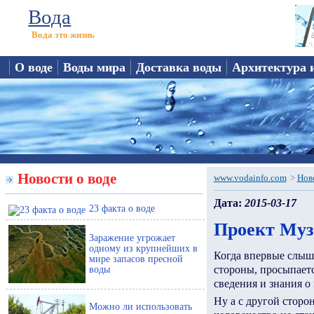
Вода
Вода это жизнь
О воде
Воды мира
Доставка воды
Архитектура 
Новости о воде
www.vodainfo.com
>
Нов
Дата:
2015-03-17
23 факта о воде
Проект Муз
Заражение угрожает
одному из крупнейших в
Когда впервые слыш
мире запасов пресной
стороны, просыпает
воды
сведения и знания о
Ну а с другой сторо
Можно ли использовать