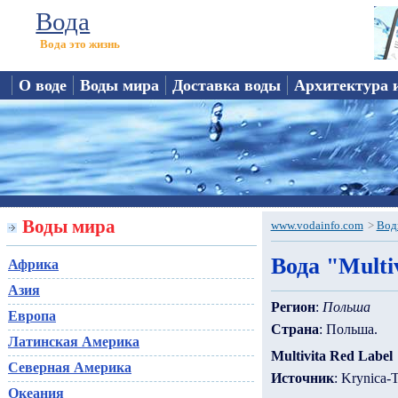
Вода
Вода это жизнь
О воде
Воды мира
Доставка воды
Архитектура 
Воды мира
www.vodainfo.com
>
Вод
Вода "Multi
Африка
Азия
Регион
:
Польша
Европа
Страна
: Польша.
Латинская Америка
Multivita Red Label
Северная Америка
Источник
: Krynica-T
Океания