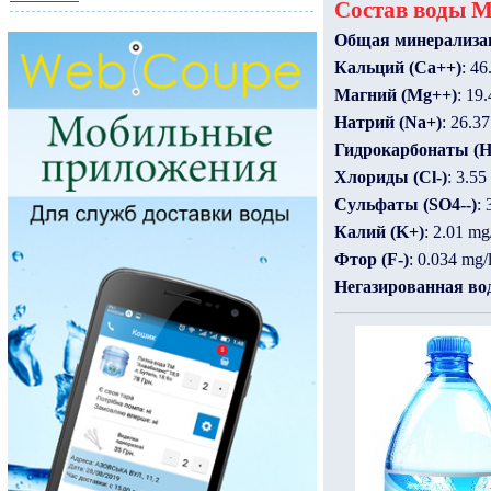
Состав воды Mu
Общая минерализа
Кальций (Ca++)
: 46
Магний (Mg++)
: 19
Натрий (Na+)
: 26.37
Гидрокарбонаты (
Хлориды (Cl-)
: 3.55
Сульфаты (SO4--)
: 
Калий (K+)
: 2.01 mg
Фтор (F-)
: 0.034 mg/
Негазированная во