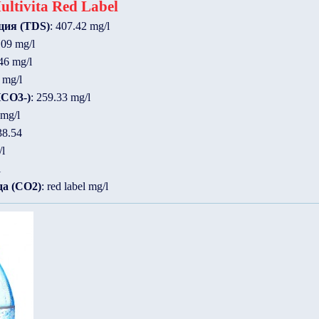
ltivita Red Label
ция (TDS)
: 407.42 mg/l
.09 mg/l
.46 mg/l
 mg/l
HCO3-)
: 259.33 mg/l
 mg/l
38.54
/l
l
да (CO2)
: red label mg/l