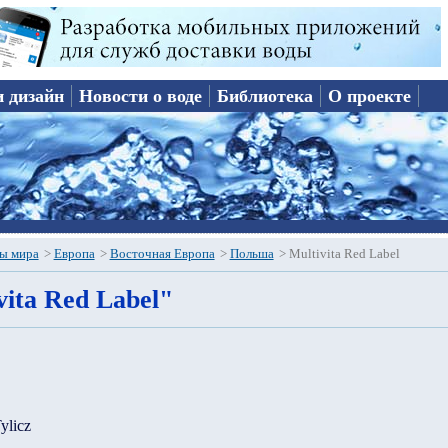
и дизайн
Новости о воде
Библиотека
О проекте
ы мира
>
Европа
>
Восточная Европа
>
Польша
>
Multivita Red Label
vita Red Label"
ylicz