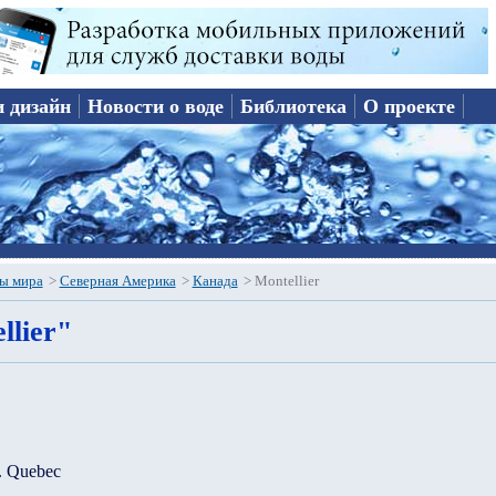
и дизайн
Новости о воде
Библиотека
О проекте
ы мира
>
Северная Америка
>
Канада
>
Montellier
llier"
c. Quebec