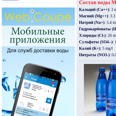
Состав воды Mo
Кальций (Ca++)
: 3 
Магний (Mg++)
: 3.3
Натрий (Na+)
: 3.4 m
Гидрокарбонаты (
Хлориды (Cl-)
: 26 m
Сульфаты (SO4--)
: 
Калий (K+)
: 5 mg/l
Нитраты (NO3-)
: 0.