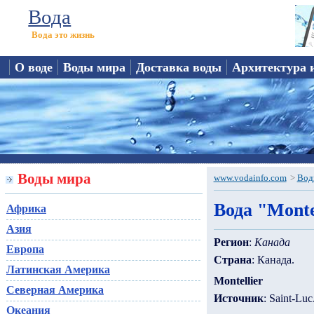
Вода
Вода это жизнь
О воде
Воды мира
Доставка воды
Архитектура 
Воды мира
www.vodainfo.com
>
Вод
Вода "Monte
Африка
Азия
Регион
:
Канада
Европа
Страна
: Канада.
Латинская Америка
Montellier
Северная Америка
Источник
: Saint-Lu
Океания