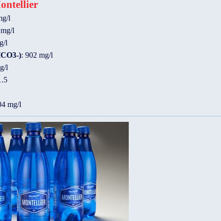
ntellier
mg/l
 mg/l
g/l
HCO3-)
: 902 mg/l
g/l
1.5
04 mg/l