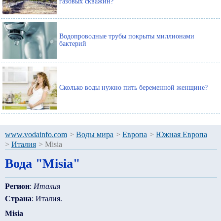
газовых скважин?
Водопроводные трубы покрыты миллионами
бактерий
Сколько воды нужно пить беременной женщине?
www.vodainfo.com
>
Воды мира
>
Европа
>
Южная Европа
>
Италия
>
Misia
Вода "Misia"
Регион
:
Италия
Страна
: Италия.
Misia