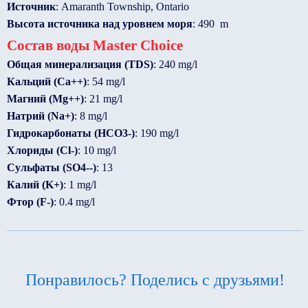
Источник
: Amaranth Township, Ontario
Высота источника над уровнем моря
: 490 m
Состав воды Master Choice
Общая минерализация (TDS)
: 240 mg/l
Кальций (Ca++)
: 54 mg/l
Магний (Mg++)
: 21 mg/l
Натрий (Na+)
: 8 mg/l
Гидрокарбонаты (HCO3-)
: 190 mg/l
Хлориды (Cl-)
: 10 mg/l
Сульфаты (SO4--)
: 13
Калий (K+)
: 1 mg/l
Фтор (F-)
: 0.4 mg/l
Понравилось? Поделись с друзьями!