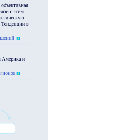
 объективная
вязи с этим
атегическую
. Тенденции в
ешений
я Америка и
егионов