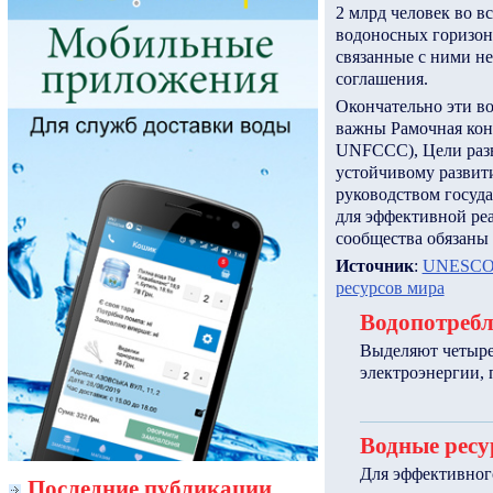
2 млрд человек во в
водоносных горизон
связанные с ними н
соглашения.
Окончательно эти в
важны Рамочная кон
UNFCCC), Цели разв
устойчивому развити
руководством госуд
для эффективной ре
сообщества обязаны 
Источник
:
UNESCO
ресурсов мира
Водопотребл
Выделяют четыре 
электроэнергии,
Водные ресу
Для эффективног
Последние публикации