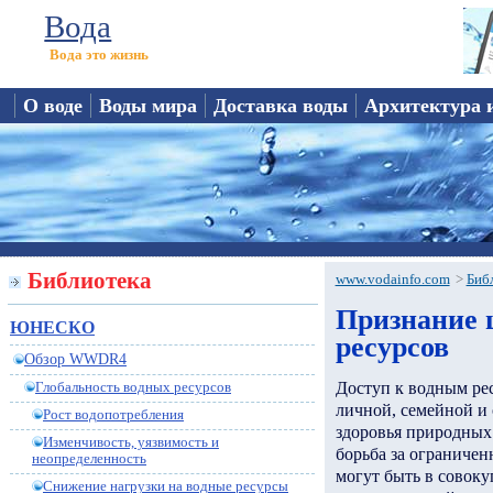
Вода
Вода это жизнь
О воде
Воды мира
Доставка воды
Архитектура 
Библиотека
www.vodainfo.com
>
Биб
Признание 
ЮНЕСКО
ресурсов
Обзор WWDR4
Доступ к водным рес
Глобальность водных ресурсов
личной, семейной и 
Рост водопотребления
здоровья природных 
Изменчивость, уязвимость и
борьба за ограничен
неопределенность
могут быть в совок
Снижение нагрузки на водные ресурсы