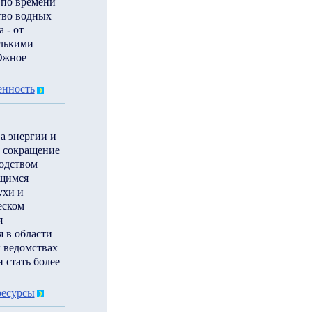
 по времени
тво водных
 - от
олькими
Южное
енность
а энергии и
а сокращение
водством
ющимся
ухи и
еском
я
я в области
 ведомствах
 стать более
ресурсы