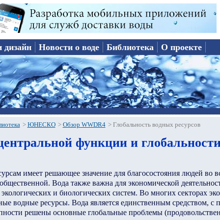
и дизайн
Новости о воде
Библиотека
О проекте
лиотека
>
ЮНЕСКО
>
Обзор WWDR4
>
Глобальность водных ресурсов
центральной функции и глобальност
урсам имеет решающее значение для благосостояния людей во вс
общественной. Вода также важна для экономической деятельност
экологических и биологических систем. Во многих секторах эк
ные водные ресурсы. Вода является единственным средством, с
упности решены основные глобальные проблемы (продовольстве