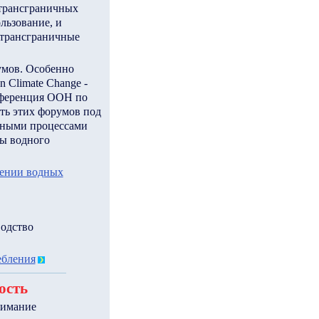
 трансграничных
льзование, и
 трансграничные
умов. Особенно
 Climate Change -
нференция ООН по
сть этих форумов под
вными процессами
ны водного
оении водных
водство
ебления
ость
нимание