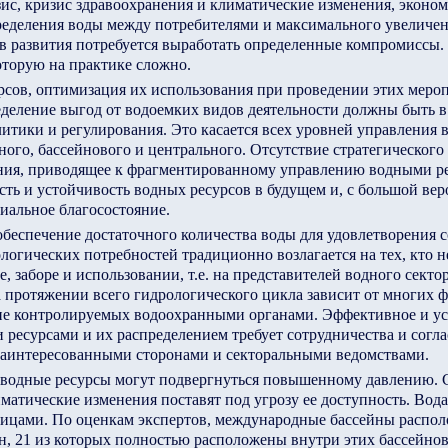
ис, кризис здравоохранения и климатические изменения, эконом
ределения воды между потребителями и максимального увеличе
ов развития потребуется выработать определенные компромиссы
оторую на практике сложно.
сов, оптимизация их использования при проведении этих мероп
деление выгод от водоемких видов деятельности должны быть в
итики и регулирования. Это касается всех уровней управления 
ного, бассейнового и центрального. Отсутствие стратегического
ния, приводящее к фрагментированному управлению водными ре
сть и устойчивость водных ресурсов в будущем и, с большой вер
иальное благосостояние.
обеспечение достаточного количества воды для удовлетворения 
логических потребностей традиционно возлагается на тех, кто 
е, заборе и использовании, т.е. на представителей водного секто
 протяжении всего гидрологического цикла зависит от многих ф
не контролируемых водоохранными органами. Эффективное и у
 ресурсами и их распределением требует сотрудничества и согл
аинтересованными сторонами и секторальными ведомствами.
водные ресурсы могут подвергнуться повышенному давлению. С
иматические изменения поставят под угрозу ее доступность. Вод
ицами. По оценкам экспертов, международные бассейны распо
н, 21 из которых полностью расположены внутри этих бассейнов