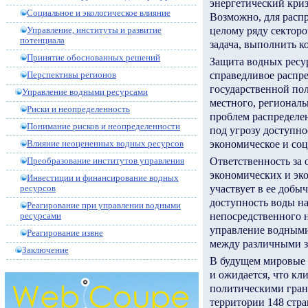
энергетический криз
Социальное и экологическое влияние
Возможно, для расп
целому ряду сектор
Управление, институты и развитие
потенциала
задача, выполнить к
Принятие обоснованных решений
Защита водных ресур
справедливое распре
Перспективы регионов
государственной пол
Управление водными ресурсами
местного, региональ
Риски и неопределенность
проблем распределе
Понимание рисков и неопределенности
под угрозу доступно
экономическое и соц
Влияние неоцененных водных ресурсов
Ответственность за 
Преобразование институтов управления
экономических и эко
Инвестиции и финансирование водных
участвует в ее добыч
ресурсов
доступность воды на
Реагирование при управлении водными
непосредственного 
ресурсами
управление водными
Реагирование извне
между различными з
Заключение
В будущем мировые 
и ожидается, что кл
политическими гран
территории 148 стра