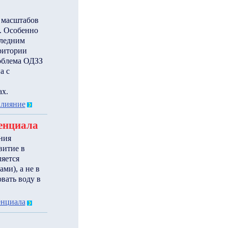
 масштабов
я. Особенно
следним
рритории
роблема ОДЗЗ
а с
ах.
влияние
тенциала
ния
витие в
ляется
ми), а не в
вать воду в
енциала