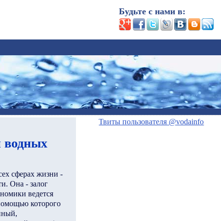
Будьте с нами в:
Твиты пользователя @vodainfo
и водных
ех сферах жизни -
и. Она - залог
ономики ведется
 помощью которого
нный,