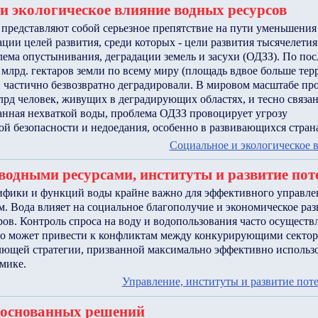
и экологическое влияние водных ресурсов
 представляют собой серьезное препятствие на пути уменьшения
ции целей развития, среди которых - цели развития тысячелети
лема опустынивания, деградации земель и засухи (ОДЗЗ). По по
 млрд. гектаров земли по всему миру (площадь вдвое больше те
и частично безвозвратно деградировали. В мировом масштабе п
млрд человек, живущих в деградирующих областях, и тесно связан
анная нехваткой воды, проблема ОДЗЗ провоцирует угрозу
й безопасности и недоедания, особенно в развивающихся стран
Социальное и экологическое 
водными ресурсами, институты и развитие по
фики и функций воды крайне важно для эффективного управле
. Вода влияет на социальное благополучие и экономическое раз
ров. Контроль спроса на воду и водопользования часто осуществ
то может привести к конфликтам между конкурирующими сектора
лющей стратегии, призванной максимально эффективно использо
мике.
Управление, институты и развитие пот
боснованных решений