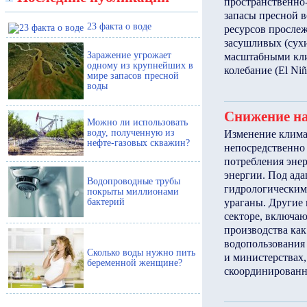
пространственно
запасы пресной 
23 факта о воде
ресурсов прослеж
засушливых (сух
Заражение угрожает
масштабными кли
одному из крупнейших в
колебание (El Niñ
мире запасов пресной
воды
Снижение на
Можно ли использовать
воду, полученную из
Изменение климат
нефте-газовых скважин?
непосредственно
потребления энер
энергии. Под ад
Водопроводные трубы
гидрологическим
покрыты миллионами
бактерий
ураганы. Другие 
секторе, включа
производства как
водопользования 
Сколько воды нужно пить
и министерствах,
беременной женщине?
скоординирован