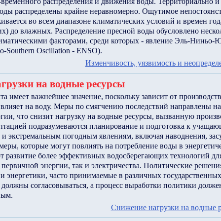
-временного распределения и движения воды. Территориально и
воды распределены крайне неравномерно. Ощутимое непостоянс
ивается во всем диапазоне климатических условий и времен года
их) до влажных. Распределение пресной воды обусловлено неск
матическими факторами, среди которых - явление Эль-Ниньо-
o-Southern Oscillation - ENSO).
Изменчивость, уязвимость и неопредел
грузки на водные ресурсы
а имеет важнейшее значение, поскольку зависит от производств
 влияет на воду. Меры по смягчению последствий направлены н
гии, что снизит нагрузку на водные ресурсы, вызванную произ
аптацией подразумеваются планирование и подготовка к учаща
 и экстремальным погодным явлениям, включая наводнения, зас
меры, которые могут повлиять на потребление воды в энергетич
ют развитие более эффективных водосберегающих технологий дл
 первичной энергии, так и электричества. Политические решени
и энергетики, часто принимаемые в различных государственных
 должны согласовываться, а процесс выработки политики должен
ным.
Снижение нагрузки на водные 