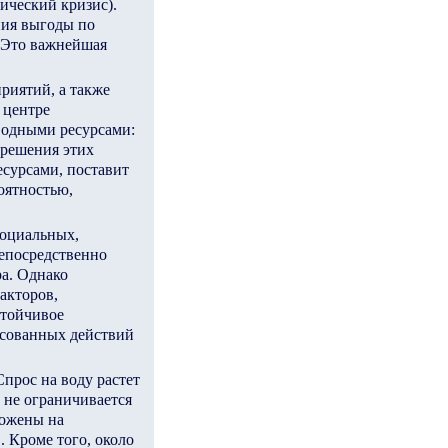
ический кризис).
ния выгоды по
. Это важнейшая
риятий, а также
 центре
водными ресурсами:
 решения этих
сурсами, поставит
оятностью,
социальных,
непосредственно
ра. Однако
акторов,
стойчивое
асованных действий
прос на воду растет
а не ограничивается
ложены на
. Кроме того, около