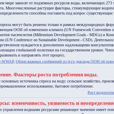
сем мире зависят от подземных ресурсов воды, включающих 273
та. Многочисленные растущие факторы, стимулирующие водопо
еопределенности способны поставить под вопрос существующие
опросы могут быть решены только в рамках международных фор
венция ООН об изменении климата (UN Framework Convention on
ития тысячелетия (Millennium Development Goals - MDGs) и Ко
ю (UN Conference on Sustainable Development - CSD). Деятельно
арствчленов нуждается в дополнении надлежащими консультати
ализации глобальной политики на государственном уровне. Чле
развивать и направлять этот процесс.
-WWAP
,
Обзор важных сообщений из 4-го доклада ООН об осв
ение. Факторы роста потребления воды.
основных источника спроса на воду: сельское хозяйство, произ
 промышленное использование, бытовое потребление.
Рост водопотр
рсы: изменчивость, уязвимость и неопределенн
о управления водными ресурсами решающее значение имеет по