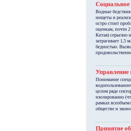
Социальное 
Водные бедствия
нищеты и реализа
остро стоит проб
оценкам, почти 2
Китая) серьезно 
затрагивает 1,5 
бедностью. Вызв
продовольственно
Управление 
Понимание специ
водопользованием
целом ряде секто
изолированно (ч
рамках всеобъем
обществе и эконо
Принятие о