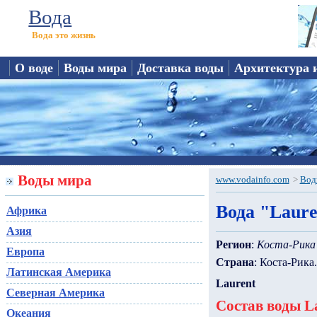
Вода
Вода это жизнь
О воде
Воды мира
Доставка воды
Архитектура 
Воды мира
www.vodainfo.com
>
Вод
Вода "Laure
Африка
Азия
Регион
:
Коста-Рика
Европа
Страна
: Коста-Рика.
Латинская Америка
Laurent
Северная Америка
Состав воды L
Океания