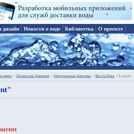
и дизайн
Новости о воде
Библиотека
О проекте
ы мира
>
Латинская Америка
>
Центральная Америка
>
Коста-Рика
>
Laurent
nt"
aurent