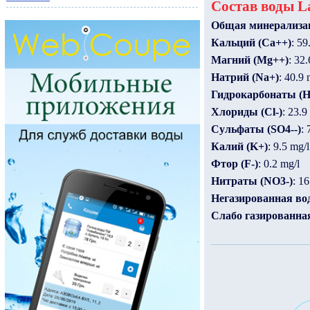
Состав воды La
Общая минерализа
Кальций (Ca++)
: 59
Магний (Mg++)
: 32.
Натрий (Na+)
: 40.9 
Гидрокарбонаты (
Хлориды (Cl-)
: 23.9
Сульфаты (SO4--)
: 
Калий (K+)
: 9.5 mg/l
Фтор (F-)
: 0.2 mg/l
Нитраты (NO3-)
: 16
Негазированная во
Слабо газированная