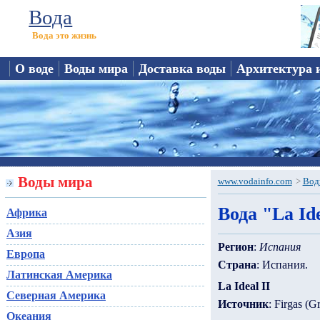
Вода
Вода это жизнь
О воде
Воды мира
Доставка воды
Архитектура 
Воды мира
www.vodainfo.com
>
Вод
Вода "La Ide
Африка
Азия
Регион
:
Испания
Европа
Страна
: Испания.
Латинская Америка
La Ideal II
Северная Америка
Источник
: Firgas (G
Океания