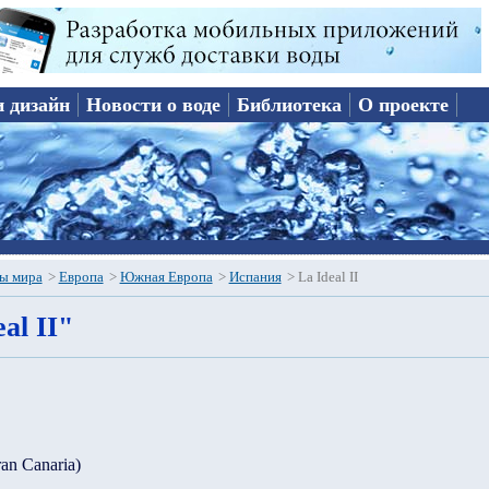
и дизайн
Новости о воде
Библиотека
О проекте
ы мира
>
Европа
>
Южная Европа
>
Испания
>
La Ideal II
al II"
ran Canaria)