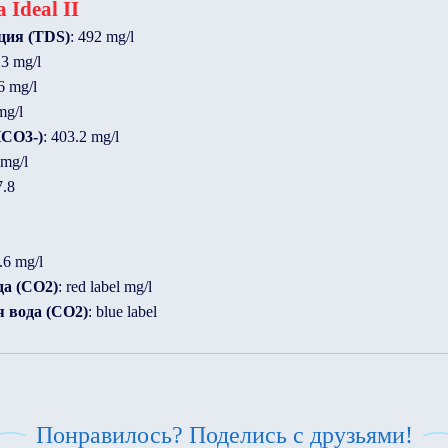
 Ideal II
ция (TDS)
: 492 mg/l
.3 mg/l
6 mg/l
mg/l
HCO3-)
: 403.2 mg/l
 mg/l
7.8
.6 mg/l
да (CO2)
: red label mg/l
 вода (CO2)
: blue label
Понравилось? Поделись с друзьями!