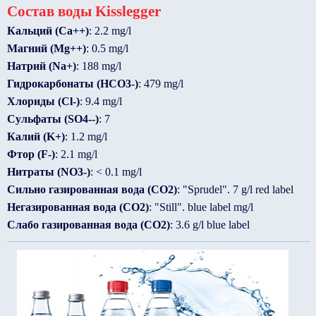
Состав воды Kisslegger
Кальций (Ca++)
: 2.2 mg/l
Магний (Mg++)
: 0.5 mg/l
Натрий (Na+)
: 188 mg/l
Гидрокарбонаты (HCO3-)
: 479 mg/l
Хлориды (Cl-)
: 9.4 mg/l
Сульфаты (SO4--)
: 7
Калий (K+)
: 1.2 mg/l
Фтор (F-)
: 2.1 mg/l
Нитраты (NO3-)
: < 0.1 mg/l
Сильно газированная вода (CO2)
: "Sprudel". 7 g/l red label
Негазированная вода (CO2)
: "Still". blue label mg/l
Слабо газированная вода (CO2)
: 3.6 g/l blue label