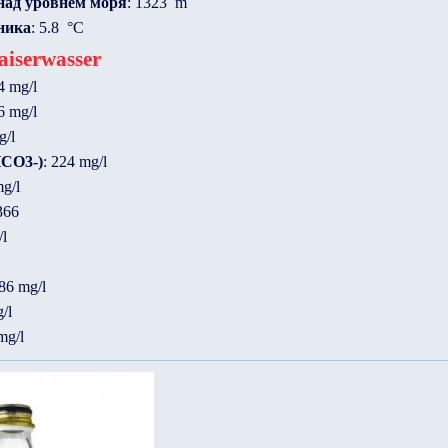
над уровнем моря
: 1323 m
ника
: 5.8 °C
iserwasser
4 mg/l
6 mg/l
g/l
HCO3-)
: 224 mg/l
mg/l
366
/l
.86 mg/l
/l
mg/l