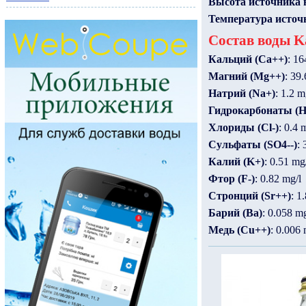
Высота источника 
Температура источ
Состав воды Ka
Кальций (Ca++)
: 16
Магний (Mg++)
: 39.
Натрий (Na+)
: 1.2 m
Гидрокарбонаты (
Хлориды (Cl-)
: 0.4 
Сульфаты (SO4--)
: 
Калий (K+)
: 0.51 mg
Фтор (F-)
: 0.82 mg/l
Стронций (Sr++)
: 1
Барий (Ba)
: 0.058 mg
Медь (Cu++)
: 0.006 