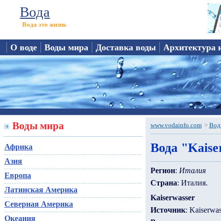
Вода
Вода это жизнь
О воде
Воды мира
Доставка воды
Архитектура 
Воды мира
www.vodainfo.com
>
Вод
Вода "Kaise
Африка
Азия
Регион
:
Италия
Европа
Страна
: Италия.
Латинская Америка
Kaiserwasser
Северная Америка
Источник
: Kaiserwas
Океания