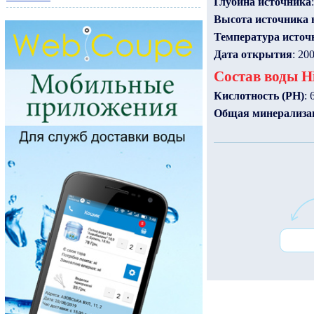
Глубина источника
Высота источника 
Температура источ
Дата открытия
: 20
Состав воды H
Кислотность (PH)
: 
Общая минерализа