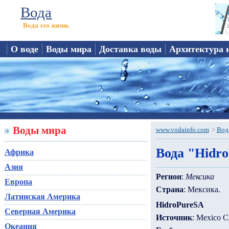
Вода
Вода это жизнь
О воде
Воды мира
Доставка воды
Архитектура 
Воды мира
www.vodainfo.com
>
Вод
Вода "Hidr
Африка
Азия
Регион
:
Мексика
Европа
Страна
: Мексика.
Латинская Америка
HidroPureSA
Северная Америка
Источник
: Mexico C
Океания