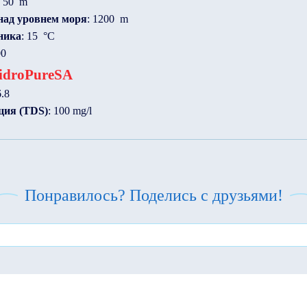
: 50 m
над уровнем моря
: 1200 m
ника
: 15 °C
00
idroPureSA
6.8
ция (TDS)
: 100 mg/l
Понравилось? Поделись с друзьями!