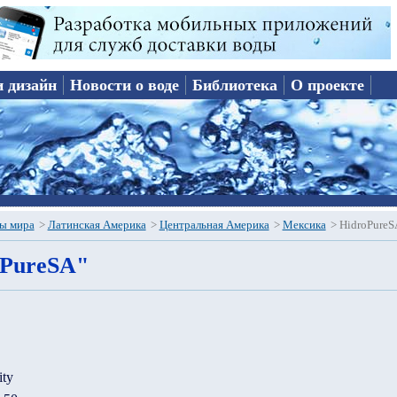
и дизайн
Новости о воде
Библиотека
О проекте
ы мира
>
Латинская Америка
>
Центральная Америка
>
Мексика
>
HidroPureS
oPureSA"
ity