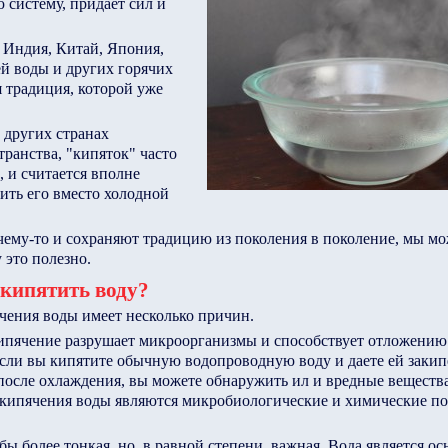
систему, придает сил и
к Индия, Китай, Япония,
й воды и других горячих
я традиция, которой уже
 других странах
транства, "кипяток" часто
, и считается вполне
ить его вместо холодной
ему-то и сохраняют традицию из поколения в поколение, мы мо
 это полезно.
кипятить воду?
чения воды имеет несколько причин.
кипячение разрушает микроорганизмы и способствует отложени
сли вы кипятите обычную водопроводную воду и даете ей закипе
 после охлаждения, вы можете обнаружить ил и вредные вещества
 кипячения воды являются микробиологические и химические пок
бы более тонкая, но, в равной степени, важная. Вода является о