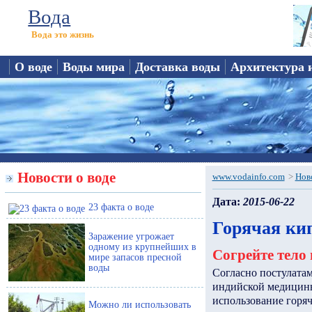
Вода
Вода это жизнь
О воде
Воды мира
Доставка воды
Архитектура 
Новости о воде
www.vodainfo.com
>
Нов
Дата:
2015-06-22
23 факта о воде
Горячая кип
Заражение угрожает
одному из крупнейших в
Согрейте тело 
мире запасов пресной
воды
Согласно постулата
индийской медици
использование горя
Можно ли использовать