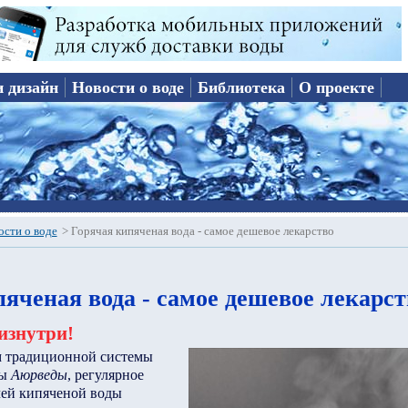
и дизайн
Новости о воде
Библиотека
О проекте
ости о воде
>
Горячая кипяченая вода - самое дешевое лекарство
яченая вода - самое дешевое лекарст
изнутри!
м традиционной системы
ны
Аюрведы
, регулярное
чей кипяченой воды