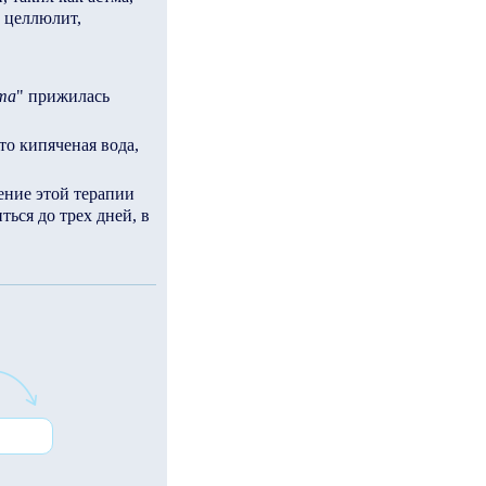
, целлюлит,
ma
" прижилась
Это кипяченая вода,
чение этой терапии
ься до трех дней, в