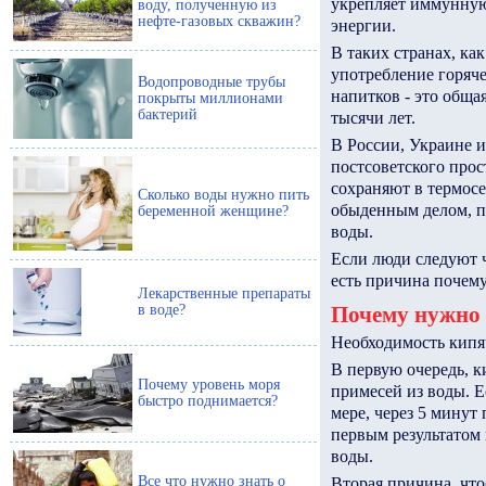
укрепляет иммунную 
воду, полученную из
нефте-газовых скважин?
энергии.
В таких странах, ка
употребление горяче
Водопроводные трубы
напитков - это обща
покрыты миллионами
бактерий
тысячи лет.
В России, Украине и
постсоветского прос
сохраняют в термосе
Сколько воды нужно пить
обыденным делом, п
беременной женщине?
воды.
Если люди следуют ч
есть причина почему
Лекарственные препараты
в воде?
Почему нужно 
Необходимость кипя
В первую очередь, 
Почему уровень моря
примесей из воды. Е
быстро поднимается?
мере, через 5 минут
первым результатом
воды.
Все что нужно знать о
Вторая причина, что