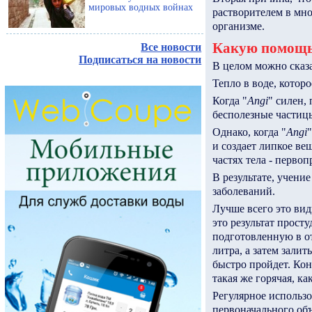
мировых водных войнах
растворителем в мн
организме.
Какую помощь 
Все новости
Подписаться на новости
В целом можно сказа
Тепло в воде, которо
Когда "
Angi
" силен,
бесполезные частиц
Однако, когда "
Angi
"
и создает липкое ве
частях тела - перво
В результате, учени
заболеваний.
Лучше всего это вид
это результат прост
подготовленную в от
литра, а затем залит
быстро пройдет. Кон
такая же горячая, как
Регулярное использо
первоначального объ