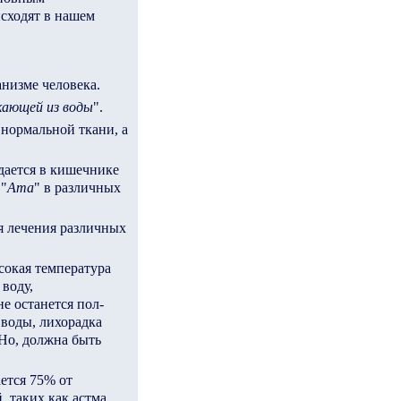
сходят в нашем
анизме человека.
кающей из воды
".
нормальной ткани, а
адается в кишечнике
 "
Аma
" в различных
я лечения различных
сокая температура
 воду,
е останется пол-
 воды, лихорадка
 Но, должна быть
ается 75% от
 таких как астма,