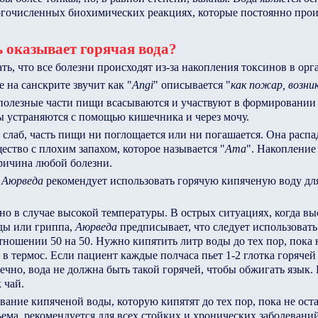
огочисленных биохимических реакциях, которые постоянно прои
оказывает горячая вода?
ть, что все болезни происходят из-за накопления токсинов в орг
е на санскрите звучит как "
Angi
" описывается "
как пожар, возни
 полезные части пищи всасываются и участвуют в формировании 
ы устраняются с помощью кишечника и через мочу.
 слаб, часть пищи ни поглощается или ни погашается. Она расп
щество с плохим запахом, которое называется "
Аma
". Накопление
причина любой болезни.
е
Аюрведа
рекомендует использовать горячую кипяченую воду дл
но в случае высокой температуры. В острых ситуациях, когда вы
уды или гриппа,
Аюрведа
предписывает, что следует использовать
ношении 50 на 50. Нужно кипятить литр воды до тех пор, пока н
ь в термос. Если пациент каждые полчаса пьет 1-2 глотка горячей
ечно, вода не должна быть такой горячей, чтобы обжигать язык.
 чай.
вание кипяченой воды, которую кипятят до тех пор, пока не ост
ема, рекомендуется для всех стойких и хронических заболеваний,