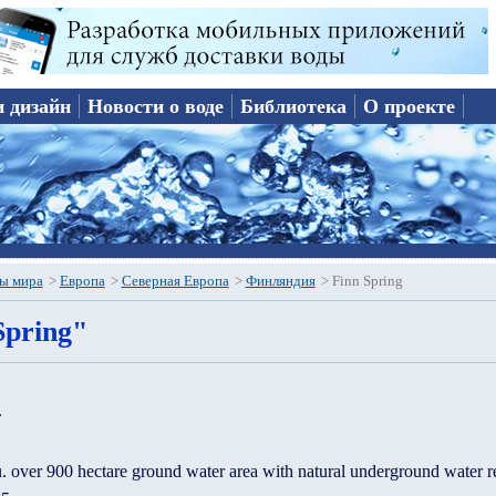
и дизайн
Новости о воде
Библиотека
О проекте
ы мира
>
Европа
>
Северная Европа
>
Финляндия
>
Finn Spring
Spring"
.
u. over 900 hectare ground water area with natural underground water r