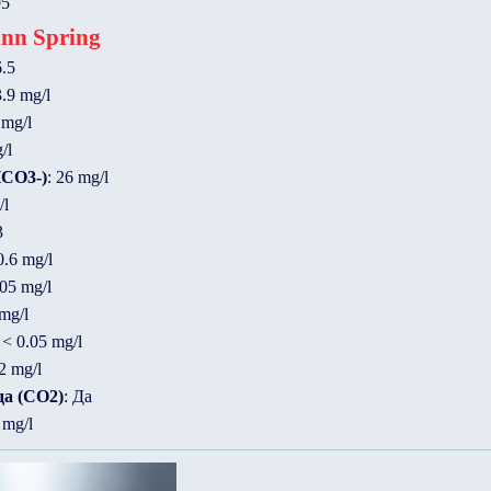
95
nn Spring
6.5
3.9 mg/l
 mg/l
/l
HCO3-)
: 26 mg/l
/l
3
0.6 mg/l
.05 mg/l
 mg/l
 < 0.05 mg/l
2 mg/l
да (CO2)
: Да
 mg/l