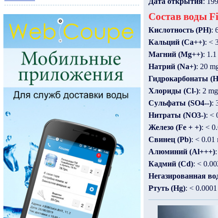
Дата открытия
: 19
Состав воды Fi
Кислотность (PH)
: 
Кальций (Ca++)
: < 
Магний (Mg++)
: 1.1
Натрий (Na+)
: 20 mg
Гидрокарбонаты (
Хлориды (Cl-)
: 2 mg
Сульфаты (SO4--)
: 
Нитраты (NO3-)
: < 
Железо (Fe + +)
: < 0
Свинец (Pb)
: < 0.01
Алюминий (Al+++)
:
Кадмий (Cd)
: < 0.00
Негазированная во
Ртуть (Hg)
: < 0.0001