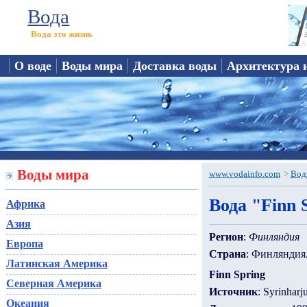
Вода
Вода это жизнь
О воде
Воды мира
Доставка воды
Архитектура 
Воды мира
www.vodainfo.com
>
Вод
Вода "Finn 
Африка
Азия
Регион
:
Финляндия
Европа
Страна
: Финляндия
Латинская Америка
Finn Spring
Северная Америка
Источник
: Syrinharj
Океания