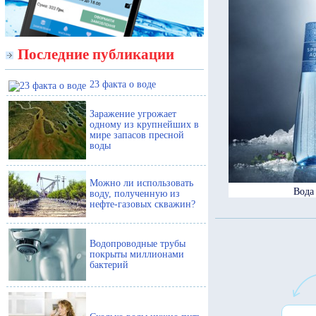
Последние публикации
23 факта о воде
Заражение угрожает
одному из крупнейших в
мире запасов пресной
воды
Можно ли использовать
Вода 
воду, полученную из
нефте-газовых скважин?
Водопроводные трубы
покрыты миллионами
бактерий