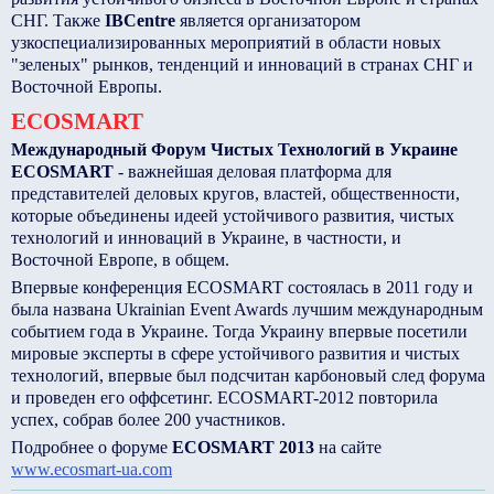
СНГ. Также
IBCentre
является организатором
узкоспециализированных мероприятий в области новых
"зеленых" рынков, тенденций и инноваций в странах СНГ и
Восточной Европы.
ECOSMART
Международный Форум Чистых Технологий в Украине
ECOSMART
- важнейшая деловая платформа для
представителей деловых кругов, властей, общественности,
которые объединены идеей устойчивого развития, чистых
технологий и инноваций в Украине, в частности, и
Восточной Европе, в общем.
Впервые конференция ECOSMART состоялась в 2011 году и
была названа Ukrainian Event Awards лучшим международным
событием года в Украине. Тогда Украину впервые посетили
мировые эксперты в сфере устойчивого развития и чистых
технологий, впервые был подсчитан карбоновый след форума
и проведен его оффсетинг. ECOSMART-2012 повторила
успех, собрав более 200 участников.
Подробнее о форуме
ECOSMART
2013
на сайте
www.ecosmart-ua.com