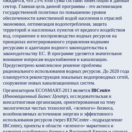
ожидается, что 25% этой сумы составят инвестиции в данный
сектор. Главная цель данной программы - это активизация
государственной политики по повышению уровня
обеспеченности качественной водой населения и отраслей
экономики, оптимизация водопотребления, защита
территорий и населенных пунктов от вредного воздействия
вод, сохранение и воспроизводство водных ресурсов на
принципах интегрированного управления водными
ресурсами и адаптации водного законодательства к
законодательству ЕС. В программе уделяется значительное
внимание вопросам водоснабжения и канализации.
Предусмотрено комплексное решение проблемы
рационального использования водных ресурсов. До 2020 года
планируется реконструкция локальных водопроводных сетей,
сооружение новых канализационных систем.
Организатором ECOSMART-2013 является
IBCentre
(
Инновационный Бизнес Центр
), исследовательская и
консалтинговая организация, ориентированная на тему
экологически чистых технологий, «зеленого» бизнеса,
возобновляемых источников энергии и эффективного
использования ресурсов (через RENCentre - подразделение
IBCentre), проекты в области «зеленого» маркетинга и
развития устойчивого бизнеса в Восточной Европе и странах