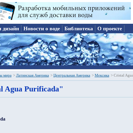
и дизайн
Новости о воде
Библиотека
О проекте
ы мира
>
Латинская Америка
>
Центральная Америка
>
Мексика
>
Cristal Agua
l Agua Purificada"
ada