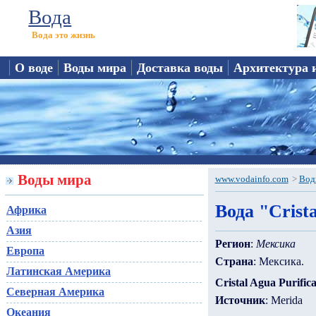
Вода
Вода это жизнь
О воде
Воды мира
Доставка воды
Архитектура 
Воды мира
www.vodainfo.com
>
Вод
Вода "Crista
Африка
Азия
Регион
:
Мексика
Европа
Страна
: Мексика.
Латинская Америка
Cristal Agua Purific
Северная Америка
Источник
: Merida
Океания