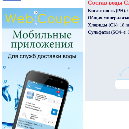
Состав воды Cr
Кислотность (PH)
: 
Общая минерализа
Хлориды (Cl-)
: 18 m
Сульфаты (SO4--)
: 