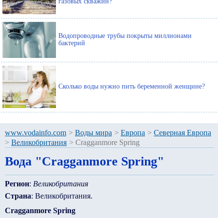
газовых скважин?
Водопроводные трубы покрыты миллионами
бактерий
Сколько воды нужно пить беременной женщине?
www.vodainfo.com
>
Воды мира
>
Европа
>
Северная Европа
>
Великобритания
>
Cragganmore Spring
Вода "Cragganmore Spring"
Регион
:
Великобритания
Страна
: Великобритания.
Cragganmore Spring