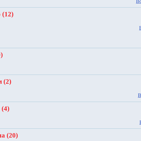
Во
 (12)
)
 (2)
В
 (4)
а (20)