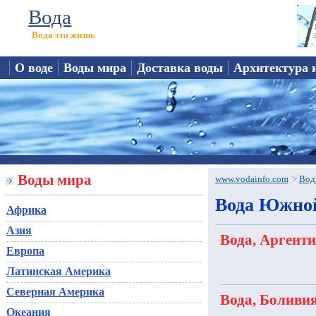
Вода
Вода это жизнь
О воде
Воды мира
Доставка воды
Архитектура 
Воды мира
www.vodainfo.com
>
Вод
Вода Южно
Африка
Азия
Вода, Аргенти
Европа
Латинская Америка
Северная Америка
Вода, Боливия
Океания