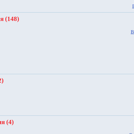
я (148)
В
2)
я (4)