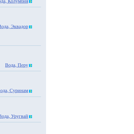
да, Колумбия
Вода, Эквадор
Вода, Перу
ода, Суринам
Вода, Уругвай