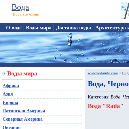
Вода
Вода это жизнь
О воде
Воды мира
Доставка воды
Архитектура 
Воды мира
www.vodainfo.com
>
Вод
Вода, Черн
Африка
Азия
Категория:
Вода, Че
Европа
Вода "Rada"
Латинская Америка
Северная Америка
Океания