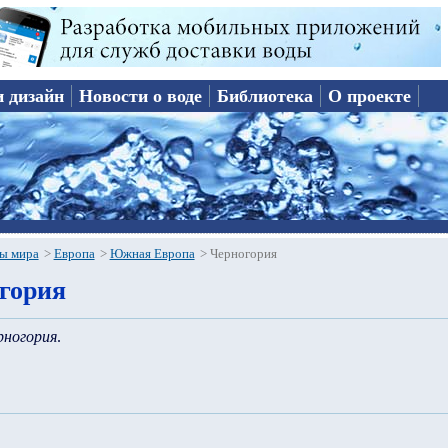
и дизайн
Новости о воде
Библиотека
О проекте
ы мира
>
Европа
>
Южная Европа
>
Черногория
огория
рногория
.