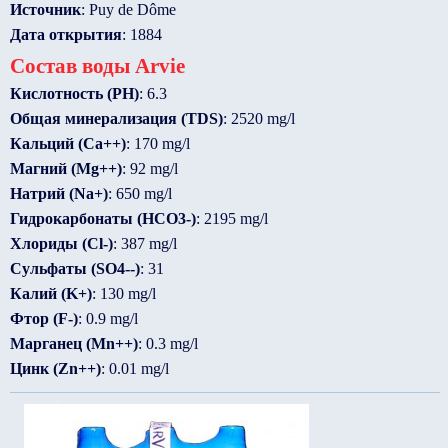
Источник
: Puy de Dôme
Дата открытия
: 1884
Состав воды Arvie
Кислотность (PH)
: 6.3
Общая минерализация (TDS)
: 2520 mg/l
Кальций (Ca++)
: 170 mg/l
Магний (Mg++)
: 92 mg/l
Натрий (Na+)
: 650 mg/l
Гидрокарбонаты (HCO3-)
: 2195 mg/l
Хлориды (Cl-)
: 387 mg/l
Сульфаты (SO4--)
: 31
Калий (K+)
: 130 mg/l
Фтор (F-)
: 0.9 mg/l
Марганец (Mn++)
: 0.3 mg/l
Цинк (Zn++)
: 0.01 mg/l