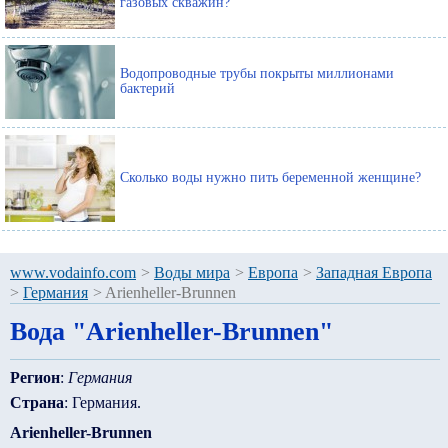
газовых скважин?
Водопроводные трубы покрыты миллионами
бактерий
Сколько воды нужно пить беременной женщине?
www.vodainfo.com
>
Воды мира
>
Европа
>
Западная Европа
>
Германия
>
Arienheller-Brunnen
Вода "Arienheller-Brunnen"
Регион
:
Германия
Страна
: Германия.
Arienheller-Brunnen