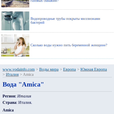
газовых скважин?
Водопроводные трубы покрыты миллионами
бактерий
Сколько воды нужно пить беременной женщине?
www.vodainfo.com
>
Воды мира
>
Европа
>
Южная Европа
>
Италия
>
Amica
Вода "Amica"
Регион
:
Италия
Страна
: Италия.
Amica