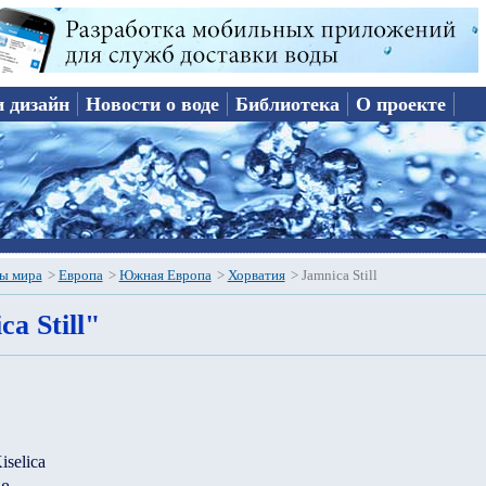
и дизайн
Новости о воде
Библиотека
О проекте
ы мира
>
Европа
>
Южная Европа
>
Хорватия
>
Jamnica Still
a Still"
iselica