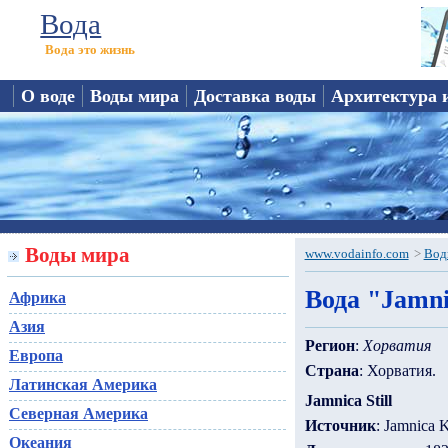
Вода
Вода это жизнь
О воде
Воды мира
Доставка воды
Архитектура 
Воды мира
www.vodainfo.com
>
Вод
Вода "Jamnic
Африка
Азия
Регион
:
Хорватия
Европа
Страна
: Хорватия.
Латинская Америка
Jamnica Still
Северная Америка
Источник
: Jamnica K
Океания