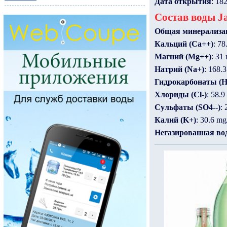
Дата открытия
: 18
Состав воды Ja
Общая минерализа
Кальций (Ca++)
: 78
Магний (Mg++)
: 31 
Натрий (Na+)
: 168.3
Гидрокарбонаты (
Хлориды (Cl-)
: 58.9
Сульфаты (SO4--)
: 
Калий (K+)
: 30.6 mg
Негазированная во