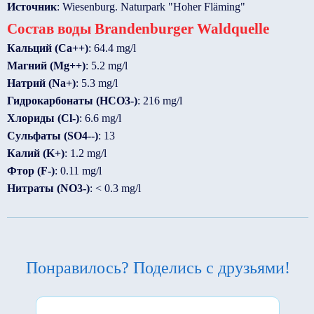
Источник
: Wiesenburg. Naturpark "Hoher Fläming"
Состав воды Brandenburger Waldquelle
Кальций (Ca++)
: 64.4 mg/l
Магний (Mg++)
: 5.2 mg/l
Натрий (Na+)
: 5.3 mg/l
Гидрокарбонаты (HCO3-)
: 216 mg/l
Хлориды (Cl-)
: 6.6 mg/l
Сульфаты (SO4--)
: 13
Калий (K+)
: 1.2 mg/l
Фтор (F-)
: 0.11 mg/l
Нитраты (NO3-)
: < 0.3 mg/l
Понравилось? Поделись с друзьями!