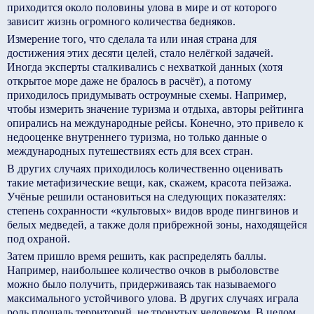
приходится около половины улова в мире и от которого
зависит жизнь огромного количества бедняков.
Измерение того, что сделала та или иная страна для
достижения этих десяти целей, стало нелёгкой задачей.
Иногда эксперты сталкивались с нехваткой данных (хотя
открытое море даже не бралось в расчёт), а потому
приходилось придумывать остроумные схемы. Например,
чтобы измерить значение туризма и отдыха, авторы рейтинга
опирались на международные рейсы. Конечно, это привело к
недооценке внутреннего туризма, но только данные о
международных путешествиях есть для всех стран.
В других случаях приходилось количественно оценивать
такие метафизические вещи, как, скажем, красота пейзажа.
Учёные решили остановиться на следующих показателях:
степень сохранности «культовых» видов вроде пингвинов и
белых медведей, а также доля прибрежной зоны, находящейся
под охраной.
Затем пришло время решить, как распределять баллы.
Например, наибольшее количество очков в рыболовстве
можно было получить, придерживаясь так называемого
максимального устойчивого улова. В других случаях играла
роль площадь территорий, не тронутых человеком. В целом,