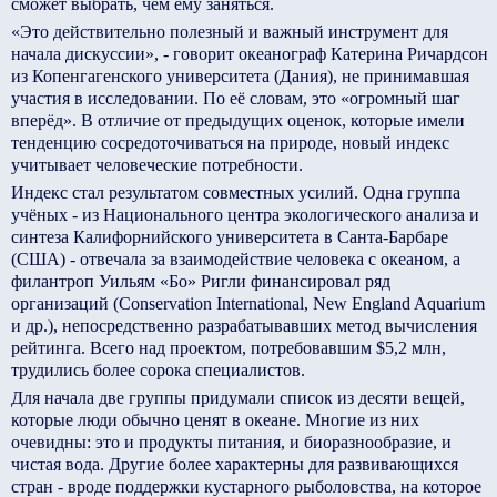
сможет выбрать, чем ему заняться.
«Это действительно полезный и важный инструмент для
начала дискуссии», - говорит океанограф Катерина Ричардсон
из Копенгагенского университета (Дания), не принимавшая
участия в исследовании. По её словам, это «огромный шаг
вперёд». В отличие от предыдущих оценок, которые имели
тенденцию сосредоточиваться на природе, новый индекс
учитывает человеческие потребности.
Индекс стал результатом совместных усилий. Одна группа
учёных - из Национального центра экологического анализа и
синтеза Калифорнийского университета в Санта-Барбаре
(США) - отвечала за взаимодействие человека с океаном, а
филантроп Уильям «Бо» Ригли финансировал ряд
организаций (Conservation International, New England Aquarium
и др.), непосредственно разрабатывавших метод вычисления
рейтинга. Всего над проектом, потребовавшим $5,2 млн,
трудились более сорока специалистов.
Для начала две группы придумали список из десяти вещей,
которые люди обычно ценят в океане. Многие из них
очевидны: это и продукты питания, и биоразнообразие, и
чистая вода. Другие более характерны для развивающихся
стран - вроде поддержки кустарного рыболовства, на которое