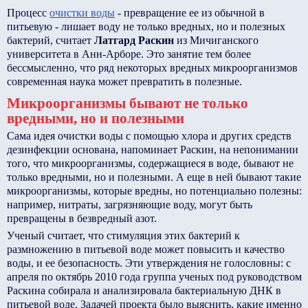
Процесс
очистки воды
- превращение ее из обычной в
питьевую - лишает воду не только вредных, но и полезных
бактерий, считает
Латгард Раскин
из Мичиганского
университета в Анн-Арборе. Это занятие тем более
бессмысленно, что ряд некоторых вредных микроорганизмов
современная наука может превратить в полезные.
Микроорганизмы бывают не только
вредными, но и полезными
Сама идея очистки воды с помощью хлора и других средств
дезинфекции основана, напоминает Раскин, на непонимании
того, что микроорганизмы, содержащиеся в воде, бывают не
только вредными, но и полезными. А еще в ней бывают такие
микроорганизмы, которые вредны, но потенциально полезны:
например, нитраты, загрязняющие воду, могут быть
превращены в безвредный азот.
Ученый считает, что стимуляция этих бактерий к
размножению в питьевой воде может повысить и качество
воды, и ее безопасность. Эти утверждения не голословны: с
апреля по октябрь 2010 года группа ученых под руководством
Раскина собирала и анализировала бактериальную ДНК в
питьевой воде. Задачей проекта было выяснить, какие именно