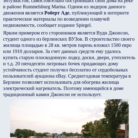
энтузиастов, самостоятельно построивших свои дома на реке
в районе Rummelsburg Marina. Одним из лидеров данного
движения является
Роберт Аде
, публикующий в интернете
практические материалы по возведению плавучей
недвижимости, сообщает издание Spiegel.
Ярким примером его сторонников является Вуди Джонсон,
студент одного из берлинских ВУЗов. В строительство своего
жилища площадью в 28 кв. метров парень вложил 1500 евро
или 1910 долларов. За счет данных средств ему удалось
купить старую плоскодонную лодку, доски, двери, утеплитель
и т.д. 20 пятидесяти литровых бочек придающих дому
устойчивость студент получил бесплатно от сердобольных
пользователей аукциона eBay. Среднегодовая температура в
Берлине позволяет использовать для обогрева жилища
электрический нагреватель. Поэтому имеющийся в доме
традиционный камин Джонсон не использует.