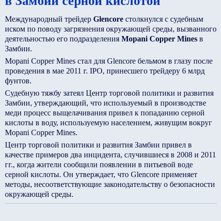
в Замбии серной кислотой
Международный трейдер
Glencore
столкнулся с судебным
иском по поводу загрязнения окружающей среды, вызванного
деятельностью его подразделения
Mopani Copper Mines
в
Замбии.
Mopani Copper Mines стал для Glencore бельмом в глазу после
проведения в мае 2011 г. IPO, принесшего трейдеру 6 млрд
фунтов.
Судебную тяжбу затеял Центр торговой политики и развития
Замбии, утверждающий, что используемый в производстве
меди процесс выщелачивания привел к попаданию серной
кислоты в воду, используемую населением, живущим вокруг
Mopani Copper Mines.
Центр торговой политики и развития Замбии привел в
качестве примеров два инцидента, случившиеся в 2008 и 2011
гг., когда жители сообщили появлении в питьевой воде
серной кислоты. Он утверждает, что Glencore применяет
методы, несоответствующие законодательству о безопасности
окружающей среды.