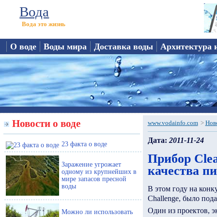
Вода
Вода это жизнь
О воде
Воды мира
Доставка воды
Архитектура 
Новости о воде
www.vodainfo.com
>
Нов
Дата:
2011-11-24
23 факта о воде
Прибор Cle
Заражение угрожает
качества п
одному из крупнейших в
мире запасов пресной
воды
В этом году на кон
Challenge, было под
Oдин из проектов, э
Можно ли использовать