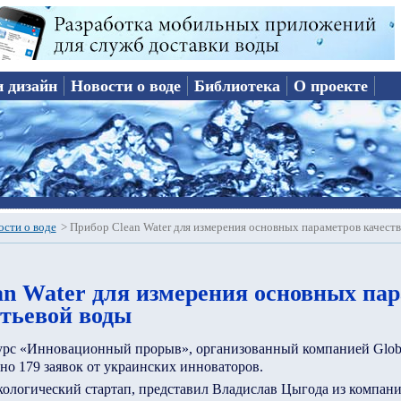
и дизайн
Новости о воде
Библиотека
О проекте
ости о воде
>
Прибор Clean Water для измерения основных параметров качеств
an Water для измерения основных па
итьевой воды
курс «Инновационный прорыв», организованный компанией Glob
ано 179 заявок от украинских инноваторов.
кологический стартап, представил Владислав Цыгода из компании