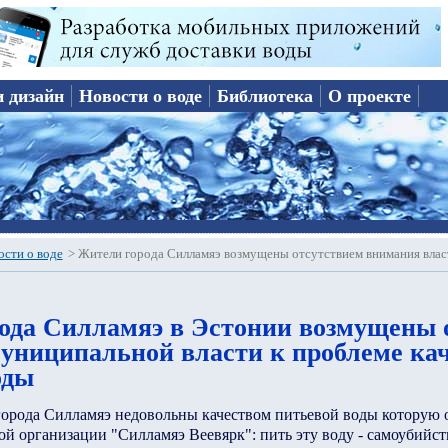
и дизайн
Новости о воде
Библиотека
О проекте
ости о воде
>
Жители города Силламяэ возмущены отсутствием внимания влас
ода Силламяэ в Эстонии возмущены 
униципальной власти к проблеме ка
оды
города Силламяэ недовольны качеством питьевой воды которую
ой организации "Силламяэ Веевярк": пить эту воду - самоубийст