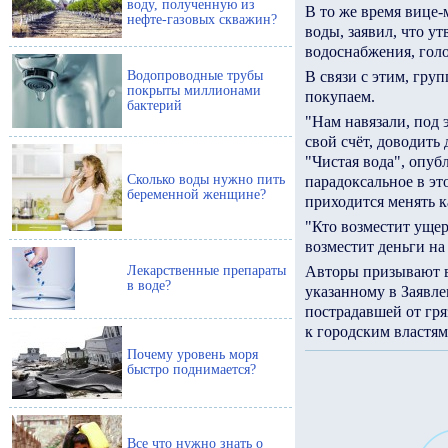
воду, полученную из
В то же время вице-
нефте-газовых скважин?
воды, заявил, что у
водоснабжения, голо
Водопроводные трубы
В связи с этим, гру
покрыты миллионами
покупаем.
бактерий
"Нам навязали, под э
свой счёт, доводить 
"Чистая вода", опу
Сколько воды нужно пить
парадоксальное в эт
беременной женщине?
приходится менять к
"Кто возместит ущер
возместит деньги на
Лекарственные препараты
Авторы призывают в
в воде?
указанному в Заявле
пострадавшей от гря
к городским властям
Почему уровень моря
быстро поднимается?
Все что нужно знать о