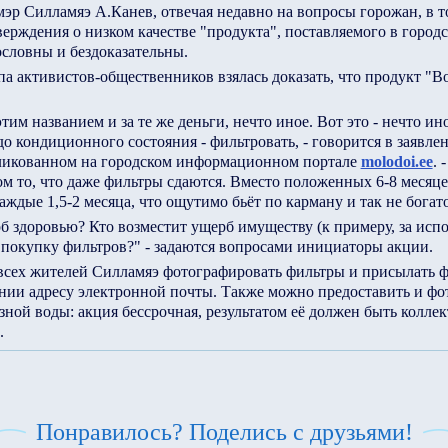
мэр Силламяэ А.Канев, отвечая недавно на вопросы горожан, в т
тверждения о низком качестве "продукта", поставляемого в город
словны и бездоказательны.
ппа активистов-общественников взялась доказать, что продукт "Во
тим названием и за те же деньги, нечто иное. Вот это - нечто ин
до кондиционного состояния - фильтровать, - говорится в заявле
бликованном на городском информационном портале
molodoi.ee
. 
ом то, что даже фильтры сдаются. Вместо положенных 6-8 месяц
аждые 1,5-2 месяца, что ощутимо бьёт по карману и так не богат
б здоровью? Кто возместит ущерб имуществу (к примеру, за испо
 покупку фильтров?" - задаются вопросами инициаторы акции.
сех жителей Силламяэ фотографировать фильтры и присылать 
нии адресу электронной почты. Также можно предоставить и фо
зной воды: акция бессрочная, результатом её должен быть колл
.
Понравилось? Поделись с друзьями!