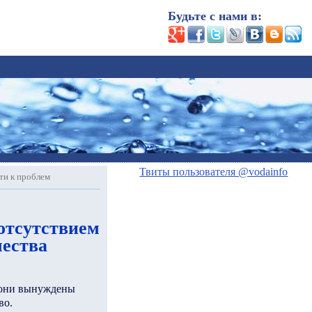
Будьте с нами в:
Твиты пользователя @vodainfo
ти к проблем
отсутствием
чества
 они вынуждены
во.