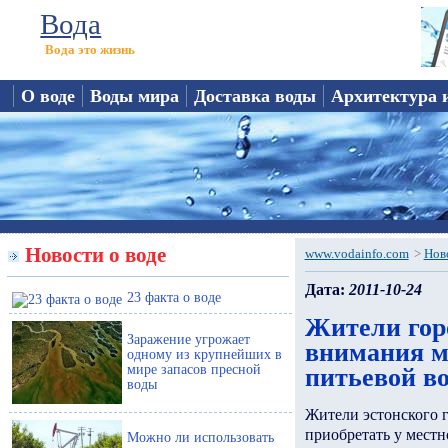
Вода
Вода это жизнь
О воде
Воды мира
Доставка воды
Архитектура 
Новости о воде
www.vodainfo.com
>
Нов
Дата:
2011-10-24
23 факта о воде
Жители гор
Заражение угрожает
внимания м
одному из крупнейших в
мире запасов пресной
питьевой в
воды
Жители эстонского 
приобретать у местн
Можно ли использовать