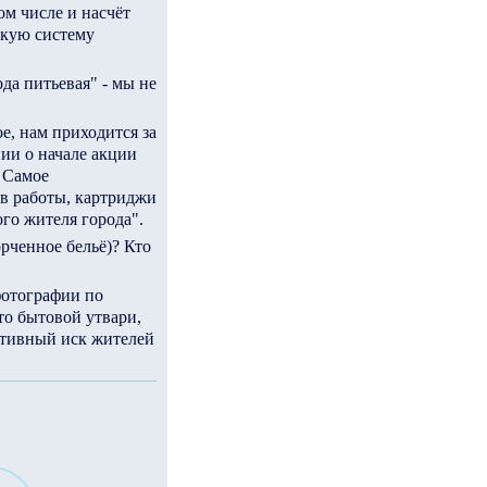
ом числе и насчёт
скую систему
да питьевая" - мы не
ое, нам приходится за
нии о начале акции
- Самое
ев работы, картриджи
ого жителя города".
рченное бельё)? Кто
фотографии по
то бытовой утвари,
ективный иск жителей