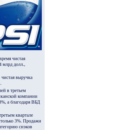
 время чистая
4 млрд долл.,
, чистая выручка
.
ей в третьем
риканской компании
8%, а благодаря ВБД
ретьем квартале
 только 3%. Продажи
категорию снэков