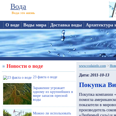
Вода
Вода это жизнь
О воде
Воды мира
Доставка воды
Архитектура 
Новости о воде
www.vodainfo.com
>
Нов
Дата:
2011-10-13
23 факта о воде
Покупка Ви
Заражение угрожает
одному из крупнейших в
Покупка компании 
мире запасов пресной
помогла американск
воды
показатели в миров
производитель соков
Можно ли использовать
«Любимый сад») и 