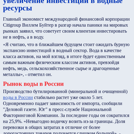
увеличение инвестиций в водные
ресурсы
Главный экономист международной финансовой корпорации
Citigroup Виллем Буйтер в разгар начала паники на мировых
рынках заявил, что советует своим клиентам инвестировать
не в нефть, а в воду.
«Я считаю, что в ближайшем будущем стоит ожидать бурную
экспансию инвестиций в водный сектор. Вода в качестве
класса активов, на мой взгляд, в итоге будет единственным
самым важным физическим классом активов, превзойдя
нефть, медь, сельскохозяйственное сырье и драгоценные
металлы», - отметил он.
Рынок воды в России
Производство бутилированной (минеральной и очищенной)
воды в России
стабильно растет уже около 5 лет.
Одновременно падает зависимость от импорта, сообщили
"Деловой газете. Юг" в пресс-службе Национальной
Факторинговой Компании. За последние годы он сократился
на 25,9%. «Невыгодно водичку возить из-за границы. Доля
перевозки в общих затратах в отличие от более
дорогостоящих товаров получается слишком большой», -