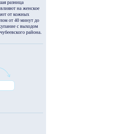
шая разница
 влияют на женское
вают от кожных
лом от 40 минут до
 купание с выходом
чубеевского района.