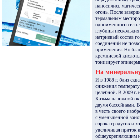
наносились магичес
огонь. После завер
термальным месторож
одноименного села.
глубины нескольких
натриевый состав го
соединений не позво
применения. Но благ
кремниевой кислоты
тонизирует эпидерм
На минеральну
И в 1988 г. близ ск
снижения температу
целебной. В 2009 г.
Казьма на южной ок
двумя бассейнами. 
в честь своего изоб
с уменьшенной зоной
сорока градусов и х
увеличивая приток к
общеукрепляющим и 