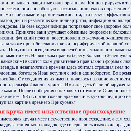
и и повышают защитные силы организма. Концентрируясь в тк
оцессами, они способствуют рассасыванию очагов поражения. 
ными свойствами и кремниевая кислота, что весьма эффективно
евматоидный и ревматический полиартриты, инфекционно-аллерг
хондрозы. На базе водолечебницы поправляют свое здоровье бол
ниями. Принятие ванн улучшает обменные (жировой и белковый
лизации функций печени, восстановлению желудочно-кишечного 
зана также при заболеваниях кожи, периферической нервной си
рата. Попутно с посещением водолечебницы можно познакомить
м памятником. На высоком правом берегу Большого Зеленчука в
 Ивановским) высится холм удивительно правильной формы с л
легенда, в незапамятные времена здесь обитала страшная змея по
удовища, богатырь Иван вступил с ней в единоборство. Во время
погибли. От соединения их имен и повелось название местност
ность рельефа Иванчи туристы. Ими же здесь были обнаружены
е камни. После сообщения о находках сотрудники Ставропольск
раве летом 1985 г. организовали археологическую экспедицию на
тупила картина древнего Прикубанья.
я круча имеет искусственное происхождение
миметровая круча имеет искусственное происхождение, а сам хол
а друга глиняных площадок, где совершались языческие праздне
у готовился ровный участок из глины. На глиняную поверхност