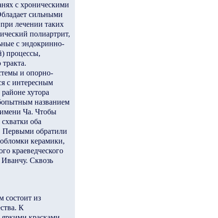
анях с хроническими
Обладает сильными
 при лечении таких
ический полиартрит,
ьные с эндокринно-
) процессы,
тракта.
стемы и опорно-
ся с интересным
 районе хутора
юбопытным названием
 имени Ча. Чтобы
 схватки оба
и. Первыми обратили
 обломки керамики,
ого краеведческого
 Иванчу. Сквозь
м состоит из
ства. К
ь яркими красками