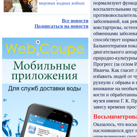
нормализуют функци
мировых водных войнах
воспалительными пр
противовоспалитель
Все новости
заболеваний, как р
Подписаться на новости
кокстартрозы, остео
обменными заболева
способствует норма
Бальнеотерапия пока
двигательного аппа
природно-культурны
Прогресс (за селом
Иванча. Как гласит 
избавить людей от ч
рухнули с обрыва и 
внимание на необыч
кости и обработанны
музея имени Г. К. П
завесу времени прос
Восьмиметрова
Оказалось, что вось
наслоившихся друг н
определенному срок