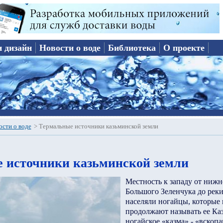
и дизайн
Новости о воде
Библиотека
О проекте
ости о воде
>
Термальные источники казьминской земли
 источники казьминской земли
Местность к западу от нижн
Большого Зеленчука до реки
населяли ногайцы, которые
продолжают называть ее Каз
ногайское «казма» - «вскопа