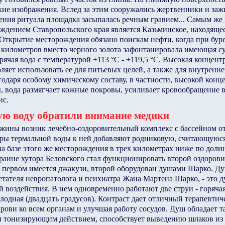
кие изображения. Вслед за этим сооружались жертвенники и за
шения ритуала площадка засыпалась речным гравием... Самым ж
дением Ставропольского края является Казьминское, находящее
 Открытие месторождения обязано поискам нефти, когда при бур
 километров вместо черного золота зафонтанировала имеющая с
рячая вода с температурой +113 °С - +119,5 °С. Высокая концен
ляет использовать ее для питьевых целей, а также для внутренн
одаря особому химическому составу, в частности, высокой конц
, вода размягчает кожные покровы, усиливает кровообращение в
ис.
ю воду обратили внимание медики
важины возник лечебно-оздоровительный комплекс с бассейном о
ры термальной воды к ней добавляют родниковую, считающуюся
 на базе этого же месторождения в трех километрах ниже по доли
раине хутора Беловского стал функционировать второй оздоров
В первом имеется джакузи, второй оборудован душами Шарко. Д
ретателя невропатолога и психиатра Жана Мартена Шарко, - это 
 воздействия. В нем одновременно работают две струи - горячая
олодная (двадцать градусов). Контраст дает отличный терапевтич
рови ко всем органам и улучшая работу сосудов. Душ обладает т
тонизирующим действием, способствует выведению шлаков из 