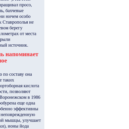
ыращивал просо,
ль, бахчевые
ни ничем особо
к Ставрополья не
левом берегу
илометрах от места
крыли
ный источник.
нь напоминает
ное
 по составу она
е таких
 ортоборная кислота
сти, позволяют
е Воронежском в 1986
робурена еще одна
собенно эффективны
з неповрежденную
ной мышцы, улучшает
ки), ионы йода