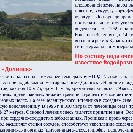
плодородной земле народ в
пшеницу, кукурузу, картофе
культуры. До поры до време
примечательным этот уголо
выделялся. Но в 1959 г. на 
Большого Зеленчука, в 14 к
впадения реки в Кубань, от
гипертермальный минераль
По составу вода оче
известное йодобром
 «Долинск»
кий анализ воды, имеющей температуру +119,5 °С, показал, что
звестное йодобромное месторождение «Долинск». Наличие в вод
ов, как йод 10 мг/л, бром 31 мг/л, кремниевая кислота 139 мг/л,
трациях, превышающих нижние границы терапевтической активно
ечебных целях. На базе Зеленчукского источника в соседнем сел
шую водолечебницу. В 1995 г. в 300 метрах от лечебницы была п
427 метров. Основой лечения здесь является принятие ванн. О
при сердечно-сосудистых заболеваниях. Проникая в кровь чере
йод расширяет стенки сосудов, способствует укреплению сердеч
апливаясь в органах (щитовидная железа, гипофиз, надпочечни