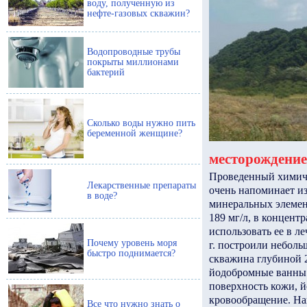
воду, полученную из
нефте-газовых скважин?
Водопроводные трубы
покрыты миллионами
бактерий
Сколько воды нужно пить
беременной женщине?
месторождение
Проведенный химичес
Лекарственные препараты
очень напоминает и
в воде?
минеральных элемент
189 мг/л, в концен
использовать ее в л
Почему уровень моря
г. построили неболь
быстро поднимается?
скважина глубиной 2
йодобромные ванны 
поверхность кожи, 
кровообращение. Нак
Все что нужно знать о