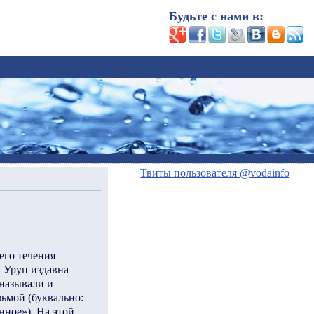
Будьте с нами в:
Твиты пользователя @vodainfo
его течения
 Уруп издавна
 называли и
ьмой (буквально:
нное»). На этой