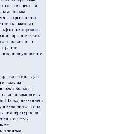
жигался священный
е знаменитым
ся в окрестностях
ении скважины с
ульфатно-хлоридно-
трация органических
его и полостного
ентрации
 них, подсушивает и
ткрытого типа. Для
 к тому же
не реки Большая
ительный комплекс с
уш Шарко, названный
душ «ударного» типа
 с температурой до
еский эффект,
акже
организма.