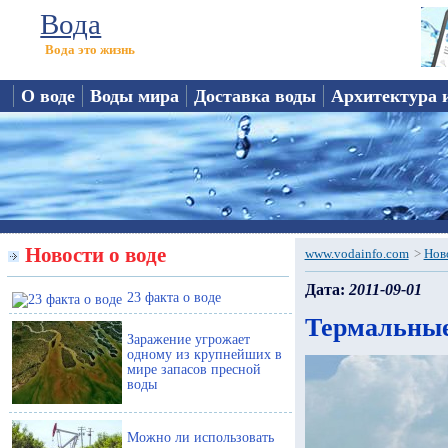
Вода
Вода это жизнь
О воде
Воды мира
Доставка воды
Архитектура 
Новости о воде
www.vodainfo.com
>
Нов
Дата:
2011-09-01
23 факта о воде
Термальные
Заражение угрожает
одному из крупнейших в
мире запасов пресной
воды
Можно ли использовать