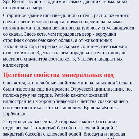
Spa Resort - курорт с одним из самых древних термальных
источников в мире.
Старинное здание пятизвездочного отеля, расположенного
среди зелени векового парка, прямо над минеральными
источниками, напоминает виноградную лозу, спускающуюся
со скалы. Здесь есть, чем порадовать взор - верхушки
стройных сосен баюкают облака, а от живописных
тосканских гор, согретых ласковым солнцем, невозможно
отвести взгляд. Здесь есть, чем порадовать тело - площадь
местного спа-центра составляет 3, 5 тысячи квадратных
километров.
Целебные свойства минеральных вод
Считается, что целебные свойства минеральных вод Тосканы
были известны еще во времена Этрусской цивилизации, но,
положа руку на сердце, Petriolo кажется ожившей
иллюстрацией к хорошо знакомой с детства сказке нашего
соотечественника - Петра Павловича Ершова «Конек-
Горбунок».
2 термальных бассейна, 2 гидромассажных бассейна с
подогревом, 1 открытый бассейн с ключевой водой, 1
закрытый бассейн с ключевой водой, биосауна и паровая