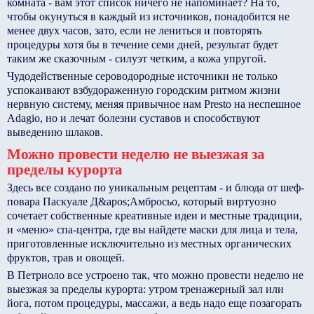
комната - вам этот список ничего не напоминает? На то,
чтобы окунуться в каждый из источников, понадобится не
менее двух часов, зато, если не лениться и повторять
процедуры хотя бы в течение семи дней, результат будет
таким же сказочным - силуэт четким, а кожа упругой.
Чудодейственные сероводородные источники не только
успокаивают взбудораженную городским ритмом жизни
нервную систему, меняя привычное нам Presto на неспешное
Adagio, но и лечат болезни суставов и способствуют
выведению шлаков.
Можно провести неделю не выезжая за
пределы курорта
Здесь все создано по уникальным рецептам - и блюда от шеф-
повара Паскуале Д&apos;Амбросьо, который виртуозно
сочетает собственные креативные идеи и местные традиции,
и «меню» спа-центра, где вы найдете маски для лица и тела,
приготовленные исключительно из местных органических
фруктов, трав и овощей.
В Петриоло все устроено так, что можно провести неделю не
выезжая за пределы курорта: утром тренажерный зал или
йога, потом процедуры, массажи, а ведь надо еще позагорать