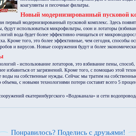
коагулянты и песочные фильтры.
Новый модернизированный пусковой к
дан первый модернизированный пусковой комплекс. Здесь появя
, будут использоваться микрофильтры, озон и лотаторы (взбива
логий вода будет более эффективно очищаться от микроводоросл
аха. Кроме того, это более эффективные, чем сегодня, способы о
робов и вирусов. Новые сооружения будут и более экономическ
ы
ологий - использование лотаторов, это взбивание пены, способ,
ее избавиться от загрязнений. Кроме того, с помощью этой те
е воды на собственные нужды. Сейчас мы тратим на собственные
 объема, с новыми технологиями потери составят всего 5 процен
ооружений екатеринбургского «Водоканала» и сети водопровода
Понравилось? Поделись с друзьями!