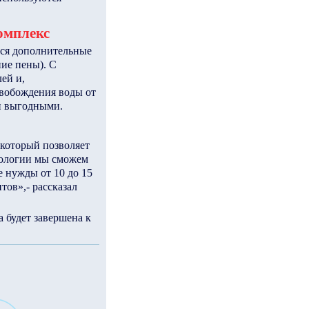
омплекс
тся дополнительные
ние пены). С
ей и,
свобождения воды от
и выгодными.
 который позволяет
хнологии мы сможем
 нужды от 10 до 15
тов»,- рассказал
 будет завершена к