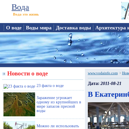
Вода
Вода это жизнь
О воде
Воды мира
Доставка воды
Архитектура 
Новости о воде
www.vodainfo.com
>
Нов
Дата:
2011-08-21
23 факта о воде
В Екатеринб
Заражение угрожает
одному из крупнейших в
мире запасов пресной
воды
Можно ли использовать