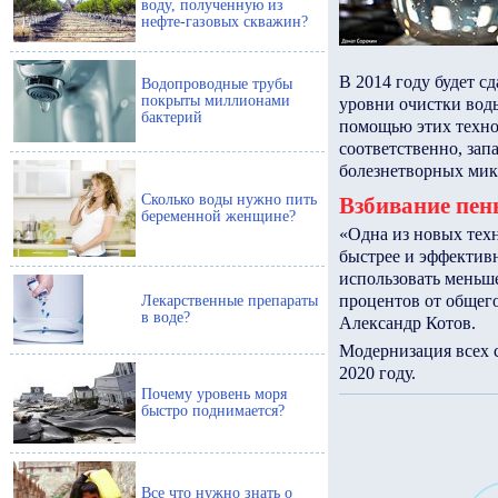
воду, полученную из
нефте-газовых скважин?
В 2014 году будет с
Водопроводные трубы
покрыты миллионами
уровни очистки воды
бактерий
помощью этих техно
соответственно, зап
болезнетворных мик
Сколько воды нужно пить
Взбивание пен
беременной женщине?
«Одна из новых техн
быстрее и эффективн
использовать меньш
процентов от общего
Лекарственные препараты
в воде?
Александр Котов.
Модернизация всех с
2020 году.
Почему уровень моря
быстро поднимается?
Все что нужно знать о