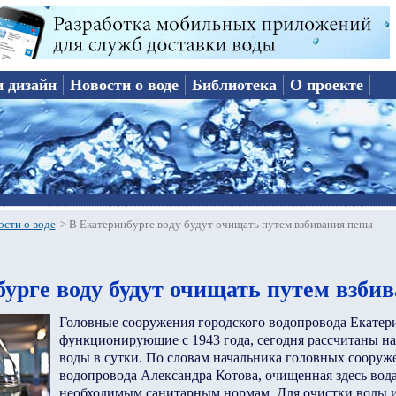
и дизайн
Новости о воде
Библиотека
О проекте
ости о воде
>
В Екатеринбурге воду будут очищать путем взбивания пены
урге воду будут очищать путем взби
Головные сооружения городского водопровода Екатер
функционирующие с 1943 года, сегодня рассчитаны на
воды в сутки. По словам начальника головных сооруж
водопровода Александра Котова, очищенная здесь вода
необходимым санитарным нормам. Для очистки воды 