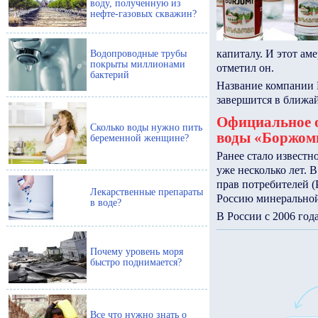
воду, полученную из
нефте-газовых скважин?
капиталу. И этот ам
Водопроводные трубы
покрыты миллионами
отметил он.
бактерий
Название компании И
завершится в ближа
Официальное о
Сколько воды нужно пить
воды «Боржом
беременной женщине?
Ранее стало известн
уже несколько лет. 
прав потребителей 
Лекарственные препараты
Россию минерально
в воде?
В России с 2006 год
Почему уровень моря
быстро поднимается?
Все что нужно знать о