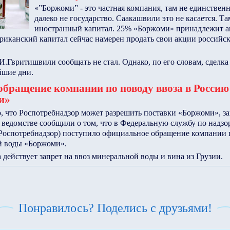
«”Боржоми” - это частная компания, там не единственн
далеко не государство. Саакашвили это не касается. Т
иностранный капитал. 25% «Боржоми» принадлежит 
ериканский капитал сейчас намерен продать свои акции российск
.Гвритишвили сообщать не стал. Однако, по его словам, сделка
йшие дни.
бращение компании по поводу ввоза в Росси
и»
о, что Роспотребнадзор может разрешить поставки «Боржоми», з
В ведомстве сообщили о том, что в Федеральную службу по надзо
(Роспотребнадзор) поступило официальное обращение компании п
й воды «Боржоми».
а действует запрет на ввоз минеральной воды и вина из Грузии.
Понравилось? Поделись с друзьями!