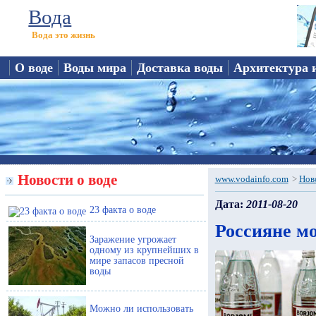
Вода
Вода это жизнь
О воде
Воды мира
Доставка воды
Архитектура 
Новости о воде
www.vodainfo.com
>
Нов
Дата:
2011-08-20
23 факта о воде
Россияне м
Заражение угрожает
одному из крупнейших в
мире запасов пресной
воды
Можно ли использовать