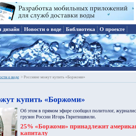
и дизайн
Новости о воде
Библиотека
О проекте
ости о воде
>
Россияне можут купить «Боржоми»
ожут купить «Боржоми»
Об этом в прямом эфире сообщил политолог, журналис
грузин России Игорь Гвритишвили.
25% «Боржоми» принадлежит америка
капиталу