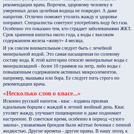
рекомендации врача. Впрочем, здоровому человеку в
умеренных дозах целебная водица не повредит. А даже
напротив. Отлично поможет утолить жажду и здоровье
поправит. Специалисты советуют употреблять воду без газа.
Особенно это показано тем, кто страдает заболеваниями ЖКТ.
Срок хранения напитка около года, а воды с высоким
содержанием железа «живут» 4 месяца.
И уж совсем внимательным следует быть с лечебной
минеральной водой. Это самая насыщенная по солевому
составу вода. К этой категории относят минеральные воды с
минерализацией - более 10 граммов на литр, либо воды с
повышенным содержанием активных микроэлементов,
например, мышьяка или бора. Ее следует пить строго по
рекомендации врача.
«Несколько слов о квасе...»
Исконно русский напиток - квас - издавна признан
идеальным борцом с жаждой в летний знойный день. Квас
утоляет жажду, улучшает пищеварение и даже поднимает
настроение. В советское время, особенно в период «сухого
закона», узнаваемым брендом были жёлтые бочонки с пенной
жидкостью. Другие времена - другие нравы. В нашу эпоху, к