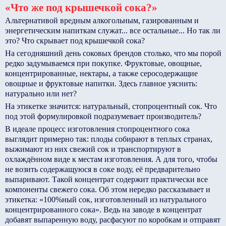
«Что же под крышечкой сока?»
Альтернативой вредным алкогольным, газированным и
энергетическим напиткам служат... все остальные... Но так ли
это? Что скрывает под крышечкой сока?
На сегодняшний день cоковых брендов столько, что мы порой
редко задумываемся при покупке. Фруктовые, овощные,
концентрированные, нектары, а также серосодержащие
овощные и фруктовые напитки. Здесь главное уяснить:
натурально или нет?
На этикетке значится: натуральный, стопроцентный сок. Что
под этой формулировкой подразумевает производитель?
В идеале процесс изготовления стопроцентного сока
выглядит примерно так: плоды собирают в теплых странах,
выжимают из них свежий сок и транспортируют в
охлаждённом виде к местам изготовления. А для того, чтобы
не во­зить содержащуюся в соке воду, её предварительно
выпаривают. Такой концентрат содержит практически все
компоненты свежего сока. Об этом нередко рассказывает и
этикетка: «100%­ный сок, изготовленный из натурального
концентрированного сока». Ведь на заводе в концентрат
добавят выпаренную воду, расфасуют по коробкам и отправят