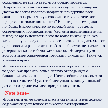
сожалению, не всё то квас, что в бочках продается.
Неприятности зачастую начинаются ещё на производстве.
Далеко не всегда горе­производители придерживаются
санитарных норм, а что уж говорить о технологическом
процессе изготовления напитка? В наши дни всем правит
прибыль. Низкое качество по высокой цене - вот девиз
современных производителей. Частным предпринимателям
выгоднее брать неизвестно что по более низкой цене, чем
качественную продукцию по более высокой. Продается­то все
одинаково и за равные деньги! Это, в общем­то, не значит, что
доверия нет ко всем бочонкам с квасом. Но держать ухо
востро в мире современной торговли приходится. Такие уж
времена и нравы.
Что же касается бутылочного кваса на торговых прилавках, -
то здесь, как правило, речь в первую очередь идёт о
банальной газированной воде. Ничего общего с квасом этот
напиток не имеет. И уж тем более утолить жажду с пользой
для своего организма здесь вряд ли получится.
«Note bene»
Чтобы влага легче удерживалась в организме, в ней должно
содержаться достаточное количество растворённых