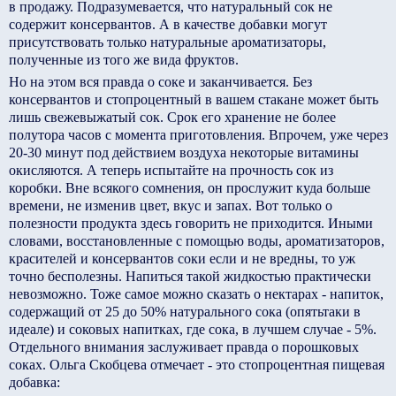
в продажу. Подразумевается, что натуральный сок не
содержит консервантов. А в качестве добавки могут
присутствовать только натуральные ароматизаторы,
полученные из того же вида фруктов.
Но на этом вся правда о соке и заканчивается. Без
консервантов и стопроцентный в вашем стакане может быть
лишь свежевыжатый сок. Срок его хранение не более
полутора часов с момента приготовления. Впрочем, уже через
20-­30 минут под действием воздуха некоторые витамины
окисляются. А теперь испытайте на прочность сок из
коробки. Вне всякого сомнения, он прослужит куда больше
времени, не изменив цвет, вкус и запах. Вот только о
полезности продукта здесь говорить не приходится. Иными
словами, восстановленные с помощью воды, ароматизаторов,
красителей и консервантов соки если и не вредны, то уж
точно бесполезны. Напиться такой жидкостью практически
невозможно. Тоже самое можно сказать о нектарах - напиток,
содержащий от 25 до 50% натурального сока (опять­таки в
идеале) и соковых напитках, где сока, в лучшем случае - 5%.
Отдельного внимания заслуживает правда о порошковых
соках. Ольга Скобцева отмечает - это стопроцентная пищевая
добавка: