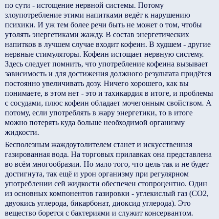
по сути - истощение нервной системы. Потому
злоупотребление этими напитками ведёт к нарушению
психики. И уж тем более речи быть не может о том, чтобы
утолять энергетиками жажду. В состав энергетических
напитков в лучшем случае входит кофеин. В худшем - другие
нервные стимуляторы. Кофеин истощает нервную систему.
Здесь следует помнить, что употребление кофеина вызывает
зависимость и для достижения должного результата придётся
постоянно увеличивать дозу. Ничего хорошего, как вы
понимаете, в этом нет - это и тахикардия в итоге, и проблемы
с сосудами, плюс кофеин обладает мочегонным свойством. А
потому, если употреблять в жару энергетики, то в итоге
можно потерять куда больше необходимой организму
жидкости.
Бесполезным жаждоутолителем станет и искусственная
газированная вода. На торговых прилавках она представлена
во всём многообразии. Но мало того, что цель так и не будет
достигнута, так ещё и урон организму при регулярном
употреблении сей жидкости обеспечен стопроцентно. Один
из основных компонентов газировки - углекислый газ (СО2,
двуокись углерода, бикарбонат, диоксид углерода). Это
вещество борется с бактериями и служит консервантом.