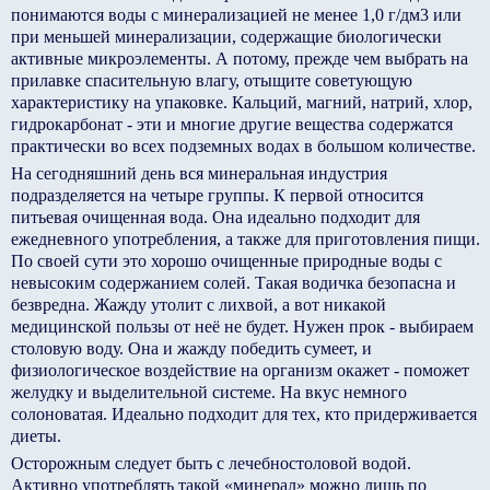
понимаются воды с минерализацией не менее 1,0 г/дм3 или
при меньшей минерализации, содержащие биологически
активные микроэлементы. А потому, прежде чем выбрать на
прилавке спасительную влагу, отыщите советующую
характеристику на упаковке. Кальций, магний, натрий, хлор,
гидрокарбонат - эти и многие другие вещества содержатся
практически во всех подземных водах в большом количестве.
На сегодняшний день вся минеральная индустрия
подразделяется на четыре группы. К первой относится
питьевая очищенная вода. Она идеально подходит для
ежедневного употребления, а также для приготовления пищи.
По своей сути это хорошо очищенные природные воды с
невысоким содержанием солей. Такая водичка безопасна и
безвредна. Жажду утолит с лихвой, а вот никакой
медицинской пользы от неё не будет. Нужен прок - выбираем
столовую воду. Она и жажду победить сумеет, и
физиологическое воздействие на организм окажет - поможет
желудку и выделительной системе. На вкус немного
солоноватая. Идеально подходит для тех, кто придерживается
диеты.
Осторожным следует быть с лечебно­столовой водой.
Активно употреблять такой «минерал» можно лишь по