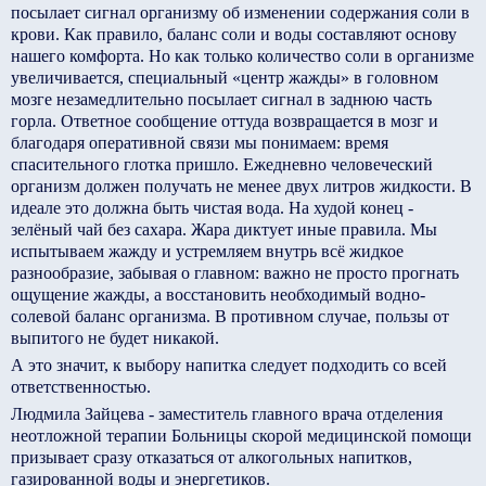
посылает сигнал организму об изменении содержания соли в
крови. Как правило, баланс соли и воды составляют основу
нашего комфорта. Но как только количество соли в организме
увеличивается, специальный «центр жажды» в головном
мозге незамедлительно посылает сигнал в заднюю часть
горла. Ответное сообщение оттуда возвращается в мозг и
благодаря оперативной связи мы понимаем: время
спасительного глотка пришло. Ежедневно человеческий
организм должен получать не менее двух литров жидкости. В
идеале это должна быть чистая вода. На худой конец -
зелёный чай без сахара. Жара диктует иные правила. Мы
испытываем жажду и устремляем внутрь всё жидкое
разнообразие, забывая о главном: важно не просто прогнать
ощущение жажды, а восстановить необходимый водно­
солевой баланс организма. В противном случае, пользы от
выпитого не будет никакой.
А это значит, к выбору напитка следует подходить со всей
ответственностью.
Людмила Зайцева - заместитель главного врача отделения
неотложной терапии Больницы скорой медицинской помощи
призывает сразу отказаться от алкогольных напитков,
газированной воды и энергетиков.