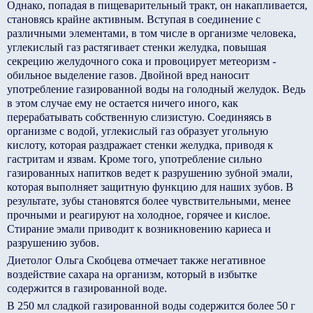
Однако, попадая в пищеварительный тракт, он накапливается,
становясь крайне активным. Вступая в соединение с
различными элементами, в том числе в организме человека,
углекислый газ растягивает стенки желудка, повышая
секрецию желудочного сока и провоцирует метеоризм -
обильное выделение газов. Двойной вред наносит
употребление газированной воды на голодный желудок. Ведь
в этом случае ему не остается ничего иного, как
перерабатывать собственную слизистую. Соединяясь в
организме с водой, углекислый газ образует угольную
кислоту, которая раздражает стенки желудка, приводя к
гастритам и язвам. Кроме того, употребление сильно
газированных напитков ведет к разрушению зубной эмали,
которая выполняет защитную функцию для наших зубов. В
результате, зубы становятся более чувствительными, менее
прочными и реагируют на холодное, горячее и кислое.
Стирание эмали приводит к возникновению кариеса и
разрушению зубов.
Диетолог Ольга Скобцева отмечает также негативное
воздействие сахара на организм, который в избытке
содержится в газированной воде.
В 250 мл сладкой газированной воды содержится более 50 г