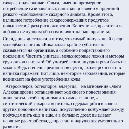
сахара, ­ подчеркивает Ольга, ­ именно чрезмерное
потребление газированных напитков и является причиной
резкого «омоложения» сахарного диабета. Кроме этого,
излишнее потребление сахаросодержащих продуктов
повышает в 2 раза риск ожирения. Конечно же, красители и
добавки не лучшим образом влияют на наш организм.
Солидарны диетологи и в том, что самый популярный среди
молодёжи напиток «Кока­-кола» крайне губительно
сказывается на организме, а особенно подрастающего
поколения. Чистить унитазы, мельхиоровые ложки и моторы
грузовиков и только! Об употреблении внутрь и речи быть не
может. Ведь степень вредности веществ, входящих в состав
напитка поражает. Вот лишь некоторые заболевания, которые
возникают на фоне употребления колы:
- Атеросклероз, остеопороз, аллергия, - на мгновение Ольга
Александровна останавливает ход своего повествования
лишь затем, чтобы припомнить самое главное, ­
синтетический сахарозаменитель, содержащийся в коле и
других подобных напитках, искусственно возбуждает жажду,
побуждая пить еще и еще, а в больших дозах вызывает
нервные расстройства, депрессии и нарушения умственного
развития.