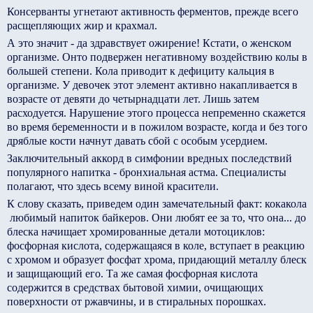
Консерванты угнетают активность ферментов, прежде всего
расщепляющих жир и крахмал.
А это значит - да здравствует ожирение! Кстати, о женском
организме. Он­то подвержен негативному воздействию колы в
большей степени. Кола приводит к дефициту кальция в
организме. У девочек этот элемент активно накапливается в
возрасте от девяти до четырнадцати лет. Лишь затем
расходуется. Нарушение этого процесса непременно скажется
во время беременности и в пожилом возрасте, когда и без того
дряблые кости начнут давать сбой с особым усердием.
Заключительный аккорд в симфонии вредных последствий
популярного напитка - бронхиальная астма. Специалисты
полагают, что здесь всему виной красители.
К слову сказать, приведем один замечательный факт: кока­кола
­ любимый напиток байкеров. Они любят ее за то, что она... до
блеска начищает хромированные детали мотоциклов:
фосфорная кислота, содержащаяся в коле, вступает в реакцию
с хромом и образует фосфат хрома, придающий металлу блеск
и защищающий его. Та же самая фосфорная кислота
содержится в средствах бытовой химии, очищающих
поверхности от ржавчины, и в стиральных порошках.