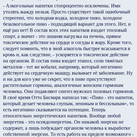
- Алкогольные напитки стопроцентно исключены. Ими
утолять жажду нельзя. Просто существует такой ошибочный
стереотип, что холодная водка, холодное пиво, холодное
безалкогольное пиво - подходящий вариант для этого. Нет, и
ещё раз нет! В состав всех этих напитков входит этиловый
спирт, а значит - это лишняя нагрузка на печень, прямое
токсическое действие на сердце и сосуды в жару. Кроме того,
следует помнить, что в зной алкоголь быстрее всасывается в
кровь и, как следствие, - ускоряется и токсическое действие
на организм. В состав пива входит этанол, соли тяжёлых
металлов - тот же кобальт, например, который негативно
действует на сердечную мышцу, вызывает её заболевание. Ну
и ни для кого уже не секрет, что в пиве присутствуют
растительные гормоны, аналогичные женским гормонам
человека. Они подавляют синтез мужских половых гормонов.
В своё время Отто Бисмарк написал так: «Пиво - это напиток,
который делает человека глупым, ленивым и бессильным», то
есть негативно сказывается на потенции. Теперь
относительно энергетических напитков. Вообще любой
энергетик - это псевдоэнергетик. Он никакой энергии не
содержит, а лишь побуждает организм человека к выработке
собственной энергии. То есть работа на пределе возможного -