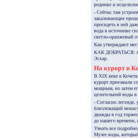
роднике и исцелилис
- Сейчас там устрое
закаливающие процед
просидеть в ней даж
вода в источнике си
светло-оранжевый от
Как утверждают мест
КАК ДОБРАТЬСЯ: элек
Эсхар.
На курорт в К
В XIX веке в Кочетк
курорт приезжали со
мощным, но затем ег
целительной воды в
- Согласно легенде,
близлежащий монасты
дважды в год торжес
до нашего времени, 
Узнать все подробно
Музее воды, который