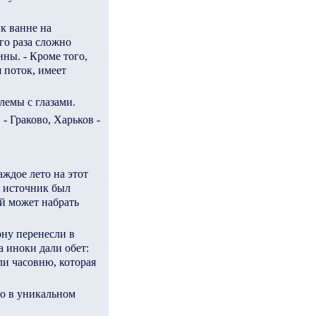
 к ванне на
го раза сложно
ны. - Кроме того,
 поток, имеет
лемы с глазами.
 Граково, Харьков -
ждое лето на этот
а источник был
й может набрать
ону перенесли в
а иноки дали обет:
ли часовню, которая
но в уникальном