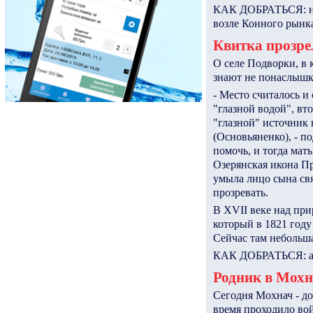
КАК ДОБРАТЬСЯ: на а
возле Конного рынк
Квитка прозре
О селе Подворки, в
знают не понаслышк
- Место считалось и
"глазной водой", вто
"глазной" источник 
(Основьяненко), - п
помочь, и тогда мат
Озерянская икона П
умыла лицо сына свя
прозревать.
В XVII веке над пр
который в 1821 году
Сейчас там небольша
КАК ДОБРАТЬСЯ: авт
Родник в Мохн
Сегодня Мохнач - до
время проходило вой