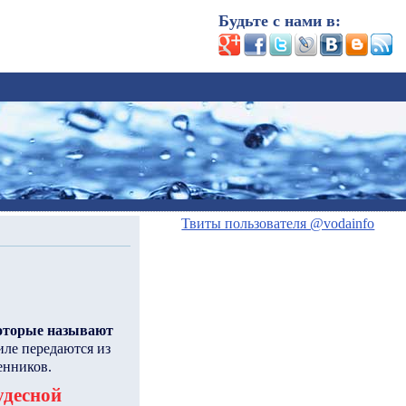
Будьте с нами в:
Твиты пользователя @vodainfo
которые называют
иле передаются из
енников.
удесной