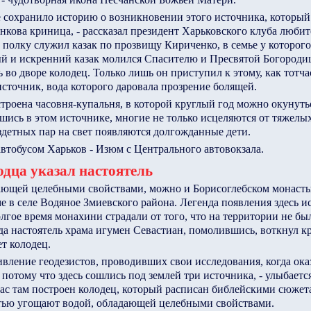
е сохранило историю о возникновении этого источника, которы
нкова криница, - рассказал президент Харьковского клуба любит
полку служил казак по прозвищу Кириченко, в семье у которого
ый и искренний казак молился Спасителю и Пресвятой Богороди
 во дворе колодец. Только лишь он приступил к этому, как тотча
сточник, вода которого даровала прозрение болящей.
троена часовня-купальня, в которой круглый год можно окунуть
шись в этом источнике, многие не только исцеляются от тяжелых
ездетных пар на свет появляются долгожданные дети.
обусом Харьков - Изюм с Центрального автовокзала.
одца указал настоятель
ающей целебными свойствами, можно и Борисоглебском монасты
е в селе Водяное Змиевского района. Легенда появления здесь и
лгое время монахини страдали от того, что на территории не бы
да настоятель храма игумен Севастиан, помолившись, воткнул кр
ет колодец.
ивление геодезистов, проводивших свои исследования, когда оказ
 потому что здесь сошлись под землей три источника, - улыбает
ас там построен колодец, который расписан библейскими сюжет
стью угощают водой, обладающей целебными свойствами.