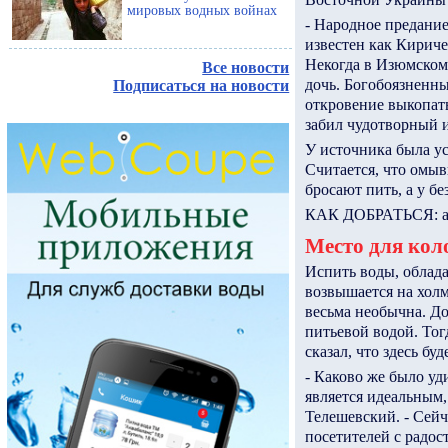
мировых водных войнах
- Народное предани
известен как Кириче
Некогда в Изюмском 
Все новости
дочь. Богобоязненн
Подписаться на новости
откровение выкопать
забил чудотворный и
У источника была ус
Считается, что омыв
бросают пить, а у б
КАК ДОБРАТЬСЯ: авт
Место для кол
Испить воды, облад
возвышается на холм
весьма необычна. До
питьевой водой. Тог
сказал, что здесь буд
- Каково же было уд
является идеальным,
Телешевский. - Сейч
посетителей с радо