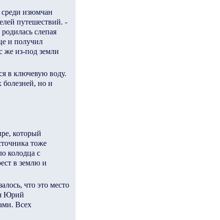
й среди изюмчан
елей путешествий. -
 родилась слепая
це и получил
с же из-под земли
ся в ключевую воду.
 болезней, но и
ре, который
сточника тоже
ло колодца с
ест в землю и
алось, что это место
ся Юрий
ами. Всех