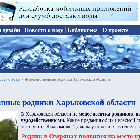
и дизайн
Новости о воде
Библиотека
О проекте
ости о воде
>
Чудодейственные родники Харьковской области
енные родники Харьковской области
В Харьковской области не
менее десятка родников, 
чудодейственными
. Какие предания об их целебной с
уст в уста, "Комсомолка" узнала у опытных путешеств
Родник в Озерянах появился на месте ч