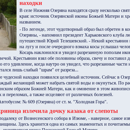
находки
В селе Нижняя Озеряна находятся сразу несколько свя
края: источник Озерянской иконы Божьей Матери и х
названием.
- По легенде, этот чудотворный образ был обретен в ко
Озеряны, - напомнил президент Харьковского клуба л
путешествий Юрий Телешевский. - Некий крестьянин 
на лугу и после очередного взмаха косы услышал чело
Косарь наклонился и увидел разрезанную пополам ико
вечой. Крестьянин взял обе половины образа, свечу и поставил 
о его удивление, когда наутро он увидел, что разрезанные части
стался лишь слабый "шрам" от разреза...
е чудесной находки появился целебный источник. Сейчас в Озе
каждый желающий может набрать святой воды и окунуться. По ра
янским образом Божией Матери, как и омовение в этом живопис
 и переломах, а также исцеляют от различных болезней.
обусом: № 609 (Озеряна) от ст. м. "Холодная Гора".
риница излечила дочку казака от слепоты
одалеку от Вознесенского собора в Изюме, - наверное, самое изв
нщины. Здесь хранится одна из самых знаменитых и почитаемы
- чудотворная икона Песчанской Божьей Матери.