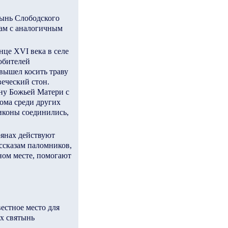
тынь Слободского
рам с аналогичным
нце XVI века в селе
юбителей
вышел косить траву
веческий стон.
ну Божьей Матери с
дома среди других
 иконы соединились,
рянах действуют
ссказам паломников,
ном месте, помогают
естное место для
х святынь