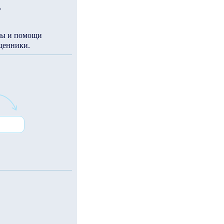
.
ны и помощи
щенники.