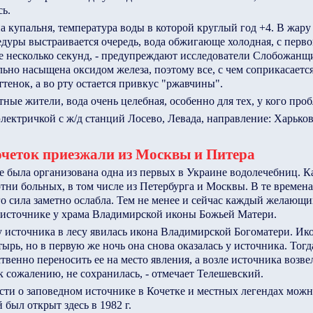
ь.
на купальня, температура воды в которой круглый год +4. В жару
уры выстраивается очередь, вода обжигающе холодная, с перво
е несколько секунд, - предупреждают исследователи Слобожанщи
льно насыщена оксидом железа, поэтому все, с чем соприкасается
тенок, а во рту остается привкус "ржавчины".
ные жители, вода очень целебная, особенно для тех, у кого проб
тричкой с ж/д станций Лосево, Левада, направление: Харьков -
очеток приезжали из Москвы и Питера
е была организована одна из первых в Украине водолечебниц. Ка
тни больных, в том числе из Петербурга и Москвы. В те времен
о сила заметно ослабла. Тем не менее и сейчас каждый желающи
 источнике у храма Владимирской иконы Божьей Матери.
 у источника в лесу явилась икона Владимирской Богоматери. Ик
рь, но в первую же ночь она снова оказалась у источника. Тогд
твенно переносить ее на место явления, а возле источника возве
к сожалению, не сохранилась, - отмечает Телешевский.
сти о заповедном источнике в Кочетке и местных легендах мож
 был открыт здесь в 1982 г.