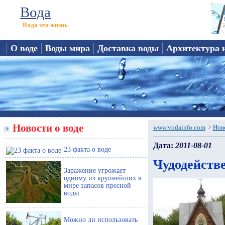
Вода
Вода это жизнь
О воде
Воды мира
Доставка воды
Архитектура 
Новости о воде
www.vodainfo.com
>
Нов
Дата:
2011-08-01
23 факта о воде
Чудодейств
Заражение угрожает
одному из крупнейших в
мире запасов пресной
воды
Можно ли использовать