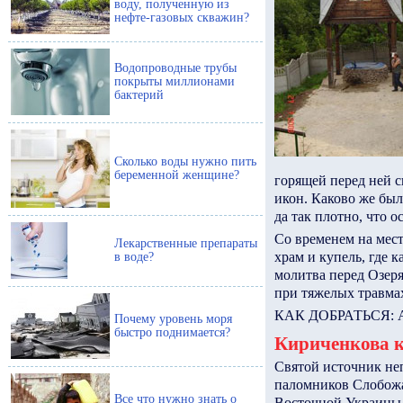
воду, полученную из
нефте-газовых скважин?
Водопроводные трубы
покрыты миллионами
бактерий
Сколько воды нужно пить
беременной женщине?
горящей перед ней с
икон. Каково же был
да так плотно, что о
Со временем на мест
Лекарственные препараты
храм и купель, где 
в воде?
молитва перед Озер
при тяжелых травмах
КАК ДОБРАТЬСЯ: Авт
Почему уровень моря
быстро поднимается?
Кириченкова к
Святой источник неп
паломников Слобожа
Все что нужно знать о
Восточной Украины 