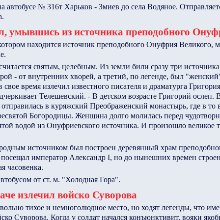
втобусе № 316т Харьков - Змиев до села Водяное. Отправляетс
а.
л, умывшись из источника преподобного Онуф
 котором находится источник преподобного Онуфрия Великого, м
е.
 считается святым, целебным. Из земли били сразу три источник
рой - от внутренних хворей, а третий, по легенде, был "женский"
в свое время излечил известного писателя и драматурга Григори
одчеркивает Телешевский. - В детском возрасте Григорий ослеп. 
ь отправилась в куряжский Преображенский монастырь, где в то 
ресвятой Богородицы. Женщина долго молилась перед чудотворны
той водой из Онуфриевского источника. И произошло великое т
иродным источником был построен деревянный храм преподобно
 посещал император Александр I, но до нынешних времен строе
я часовенка.
обусом от ст. м. "Холодная Гора".
аче излечил войско Суворова
вольно тихое и немноголюдное место, но ходят легенды, что име
ско Суворова. Когда у солдат начался конъюнктивит, вояки яко