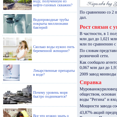
воду, полученную из
нефте-газовых скважин?
По сравнению со 2 п
дал.
Водопроводные трубы
покрыты миллионами
Рост связан с 
бактерий
В частности, в 1 по
млн дал до 1,021 млн
млн по сравнению с 
Сколько воды нужно пить
По словам представи
беременной женщине?
розничной сети.
Как сообщало агентс
0,067 млн дал до 1,
Лекарственные препараты
2009 завод минводы 
в воде?
Справка
Мурованокуриловецк
Почему уровень моря
обществом, основан 
быстро поднимается?
воды "Регина" и вхо
Мощности завода сос
43,87% акций предпр
Все что нужно знать о