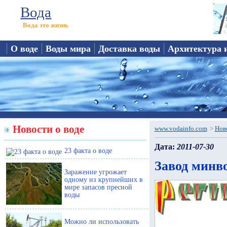
Вода
Вода это жизнь
О воде
Воды мира
Доставка воды
Архитектура 
Новости о воде
www.vodainfo.com
>
Нов
Дата:
2011-07-30
23 факта о воде
Завод минв
Заражение угрожает
одному из крупнейших в
мире запасов пресной
воды
Можно ли использовать