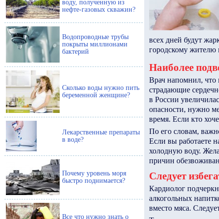
воду, полученную из
нефте-газовых скважин?
Водопроводные трубы
всех дней будут жар
покрыты миллионами
городскому жителю 
бактерий
Наиболее под
Врач напомнил, что
Сколько воды нужно пить
страдающие сердечн
беременной женщине?
в России увеличилас
опасности, нужно м
время. Если кто хоче
По его словам, важн
Лекарственные препараты
в воде?
Если вы работаете на
холодную воду. Жел
причин обезвоживани
Почему уровень моря
Следует избега
быстро поднимается?
Кардиолог подчеркну
алкогольных напитк
вместо мяса. Следует
Все что нужно знать о