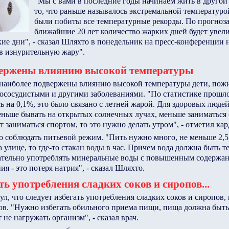
"Мы с вами в последние годы начинаем жить в другой 
то, что раньше называлось экстремальной температуро
были побиты все температурные рекорды. По прогноз
ближайшие 20 лет количество жарких дней будет увели
кие дни", - сказал Шляхто в понедельник на пресс-конференции 
в изнурительную жару".
вержены влиянию высокой температуры
 наиболее подвержены влиянию высокой температуры дети, пож
ососудистыми и другими заболеваниями. "По статистике прошло
ь на 0,1%, это было связано с летней жарой. Для здоровых людей
еньше бывать на открытых солнечных лучах, меньше заниматься 
т заниматься спортом, то это нужно делать утром", - отметил кар
о соблюдать питьевой режим. "Пить нужно много, не меньше 2,5 
 улице, то где-то стакан воды в час. Причем вода должна быть те
ательно употреблять минеральные воды с повышенным содержан
я - это потеря натрия", - сказал Шляхто.
ть употребления сладких соков и сиропов...
л, что следует избегать употребления сладких соков и сиропов, 
ов. "Нужно избегать обильного приема пищи, пища должна быть 
 не нагружать организм", - сказал врач.