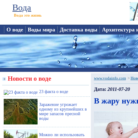
Вода
Вода это жизнь
О воде
Воды мира
Доставка воды
Архитектура 
Новости о воде
www.vodainfo.com
>
Нов
Дата:
2011-07-20
23 факта о воде
В жару нуж
Заражение угрожает
одному из крупнейших в
мире запасов пресной
воды
Можно ли использовать