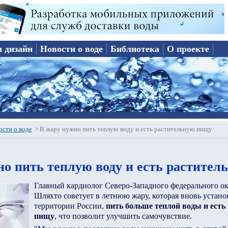
и дизайн
Новости о воде
Библиотека
О проекте
ости о воде
>
В жару нужно пить теплую воду и есть растительную пищу
но пить теплую воду и есть растите
Главный кардиолог Северо-Западного федерального о
Шляхто советует в летнюю жару, которая вновь устано
территории России,
пить больше теплой воды и есть
пищу
, что позволит улучшить самочувствие.