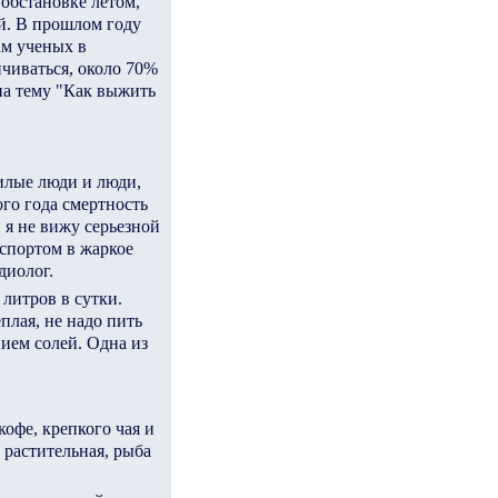
обстановке летом,
й. В прошлом году
ам ученых в
чиваться, около 70%
на тему "Как выжить
илые люди и люди,
го года смертность
 я не вижу серьезной
спортом в жаркое
диолог.
литров в сутки.
плая, не надо пить
ием солей. Одна из
кофе, крепкого чая и
растительная, рыба