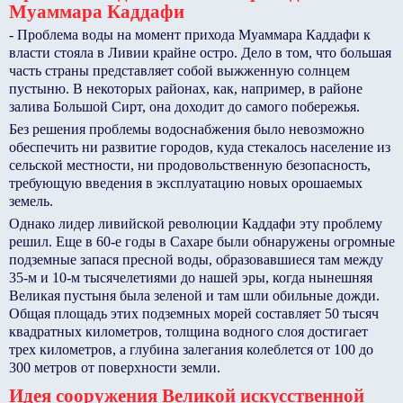
Муаммара Каддафи
- Проблема воды на момент прихода Муаммара Каддафи к
власти стояла в Ливии крайне остро. Дело в том, что большая
часть страны представляет собой выжженную солнцем
пустыню. В некоторых районах, как, например, в районе
залива Большой Сирт, она доходит до самого побережья.
Без решения проблемы водоснабжения было невозможно
обеспечить ни развитие городов, куда стекалось население из
сельской местности, ни продовольственную безопасность,
требующую введения в эксплуатацию новых орошаемых
земель.
Однако лидер ливийской революции Каддафи эту проблему
решил. Еще в 60-е годы в Сахаре были обнаружены огромные
подземные запася пресной воды, образовавшиеся там между
35-м и 10-м тысячелетиями до нашей эры, когда нынешняя
Великая пустыня была зеленой и там шли обильные дожди.
Общая площадь этих подземных морей составляет 50 тысяч
квадратных километров, толщина водного слоя достигает
трех километров, а глубина залегания колеблется от 100 до
300 метров от поверхности земли.
Идея сооружения Великой искусственной