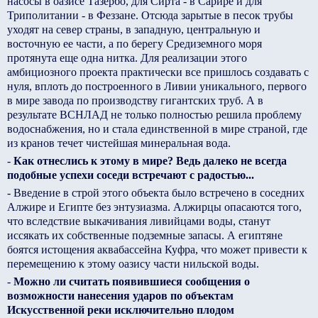
насосы в оазисе Тазербо, для Сирта - в Сарире и для
Триполитании - в Феззане. Отсюда зарытые в песок трубы
уходят на север страны, в западную, центральную и
восточную ее части, а по берегу Средиземного моря
протянута еще одна нитка. Для реализации этого
амбициозного проекта практически все пришлось создавать с
нуля, вплоть до построенного в Ливии уникального, первого
в мире завода по производству гигантских труб. А в
результате ВСНЛАД не только полностью решила проблему
водоснабжения, но и стала единственной в мире страной, где
из кранов течет чистейшая минеральная вода.
-
Как отнеслись к этому в мире? Ведь далеко не всегда
подобные успехи соседи встречают с радостью...
- Введение в строй этого объекта было встречено в соседних
Алжире и Египте без энтузиазма. Алжирцы опасаются того,
что вследствие выкачивания ливийцами воды, станут
иссякать их собственные подземные запасы. А египтяне
боятся истощения аквабассейна Куфра, что может привести к
перемещению к этому оазису части нильской воды.
-
Можно ли считать появившиеся сообщения о
возможности нанесения ударов по объектам
Искусственной реки исключительно плодом