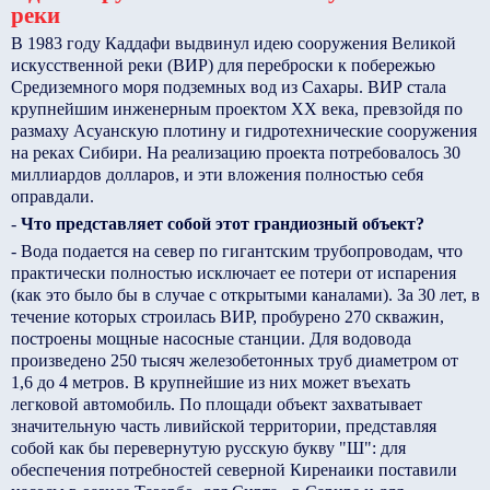
реки
В 1983 году Каддафи выдвинул идею сооружения Великой
искусственной реки (ВИР) для переброски к побережью
Средиземного моря подземных вод из Сахары. ВИР стала
крупнейшим инженерным проектом ХХ века, превзойдя по
размаху Асуанскую плотину и гидротехнические сооружения
на реках Сибири. На реализацию проекта потребовалось 30
миллиардов долларов, и эти вложения полностью себя
оправдали.
-
Что представляет собой этот грандиозный объект?
- Вода подается на север по гигантским трубопроводам, что
практически полностью исключает ее потери от испарения
(как это было бы в случае с открытыми каналами). За 30 лет, в
течение которых строилась ВИР, пробурено 270 скважин,
построены мощные насосные станции. Для водовода
произведено 250 тысяч железобетонных труб диаметром от
1,6 до 4 метров. В крупнейшие из них может въехать
легковой автомобиль. По площади объект захватывает
значительную часть ливийской территории, представляя
собой как бы перевернутую русскую букву "Ш": для
обеспечения потребностей северной Киренаики поставили