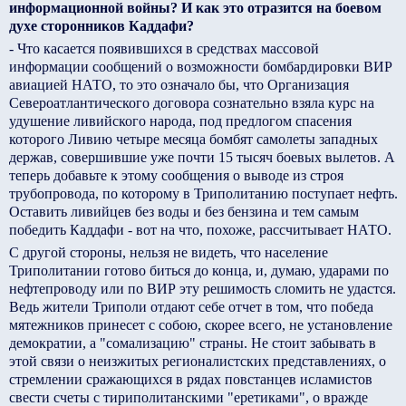
информационной войны? И как это отразится на боевом
духе сторонников Каддафи?
- Что касается появившихся в средствах массовой
информации сообщений о возможности бомбардировки ВИР
авиацией НАТО, то это означало бы, что Организация
Североатлантического договора сознательно взяла курс на
удушение ливийского народа, под предлогом спасения
которого Ливию четыре месяца бомбят самолеты западных
держав, совершившие уже почти 15 тысяч боевых вылетов. А
теперь добавьте к этому сообщения о выводе из строя
трубопровода, по которому в Триполитанию поступает нефть.
Оставить ливийцев без воды и без бензина и тем самым
победить Каддафи - вот на что, похоже, рассчитывает НАТО.
С другой стороны, нельзя не видеть, что население
Триполитании готово биться до конца, и, думаю, ударами по
нефтепроводу или по ВИР эту решимость сломить не удастся.
Ведь жители Триполи отдают себе отчет в том, что победа
мятежников принесет с собою, скорее всего, не установление
демократии, а "сомализацию" страны. Не стоит забывать в
этой связи о неизжитых регионалистских представлениях, о
стремлении сражающихся в рядах повстанцев исламистов
свести счеты с тириполитанскими "еретиками", о вражде