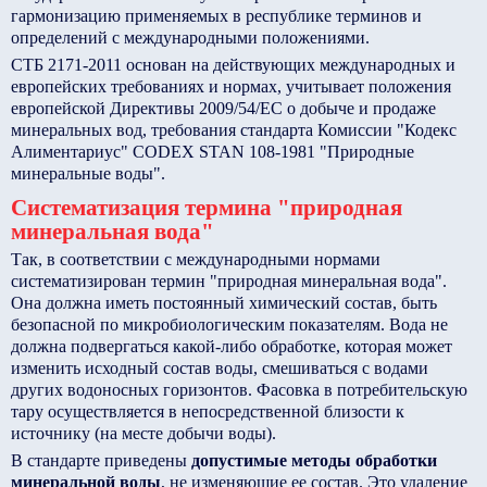
гармонизацию применяемых в республике терминов и
определений с международными положениями.
СТБ 2171-2011 основан на действующих международных и
европейских требованиях и нормах, учитывает положения
европейской Директивы 2009/54/ЕС о добыче и продаже
минеральных вод, требования стандарта Комиссии "Кодекс
Алиментариус" CODEX STAN 108-1981 "Природные
минеральные воды".
Cистематизация термина "природная
минеральная вода"
Так, в соответствии с международными нормами
систематизирован термин "природная минеральная вода".
Она должна иметь постоянный химический состав, быть
безопасной по микробиологическим показателям. Вода не
должна подвергаться какой-либо обработке, которая может
изменить исходный состав воды, смешиваться с водами
других водоносных горизонтов. Фасовка в потребительскую
тару осуществляется в непосредственной близости к
источнику (на месте добычи воды).
В стандарте приведены
допустимые методы обработки
минеральной воды
, не изменяющие ее состав. Это удаление