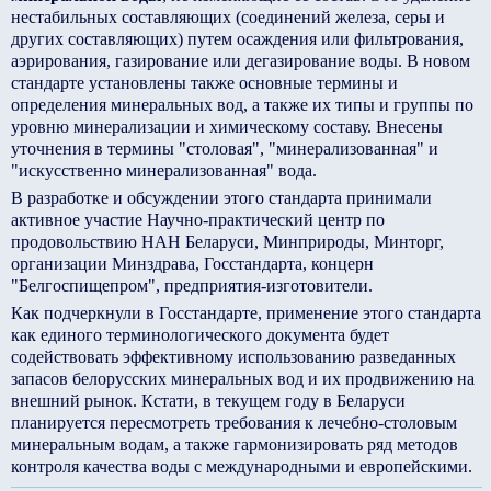
нестабильных составляющих (соединений железа, серы и
других составляющих) путем осаждения или фильтрования,
аэрирования, газирование или дегазирование воды. В новом
стандарте установлены также основные термины и
определения минеральных вод, а также их типы и группы по
уровню минерализации и химическому составу. Внесены
уточнения в термины "столовая", "минерализованная" и
"искусственно минерализованная" вода.
В разработке и обсуждении этого стандарта принимали
активное участие Научно-практический центр по
продовольствию НАН Беларуси, Минприроды, Минторг,
организации Минздрава, Госстандарта, концерн
"Белгоспищепром", предприятия-изготовители.
Как подчеркнули в Госстандарте, применение этого стандарта
как единого терминологического документа будет
содействовать эффективному использованию разведанных
запасов белорусских минеральных вод и их продвижению на
внешний рынок. Кстати, в текущем году в Беларуси
планируется пересмотреть требования к лечебно-столовым
минеральным водам, а также гармонизировать ряд методов
контроля качества воды с международными и европейскими.