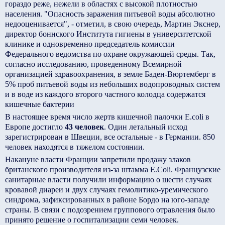
гораздо реже, нежели в областях с высокой плотностью
населения. "Опасность заражения питьевой воды абсолютно
недооценивается", - отметил, в свою очередь, Мартин Экснер,
директор боннского Института гигиены в университетской
клинике и одновременно председатель комиссии
Федерального ведомства по охране окружающей среды. Так,
согласно исследованию, проведенному Всемирной
организацией здравоохранения, в земле Баден-Вюртемберг в
5% проб питьевой воды из небольших водопроводных систем
и в воде из каждого второго частного колодца содержатся
кишечные бактерии
В настоящее время число жертв кишечной палочки E.coli в
Европе достигло
43 человек
. Один летальный исход
зарегистрирован в Швеции, все остальные - в Германии. 850
человек находятся в тяжелом состоянии.
Накануне власти Франции запретили продажу злаков
британского производителя из-за штамма E.Coli. Французские
санитарные власти получили информацию о шести случаях
кровавой диареи и двух случаях гемолитико-уремического
синдрома, зафиксированных в районе Бордо на юго-западе
страны. В связи с подозрением группового отравления было
принято решение о госпитализации семи человек.