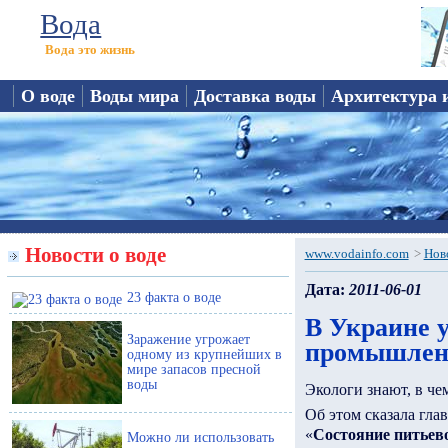
Вода
Вода это жизнь
О воде
Воды мира
Доставка воды
Архитектура 
Новости о воде
www.vodainfo.com
>
Нов
Дата:
2011-06-01
23 факта о воде
В Украине 
Заражение угрожает
промышлен
одному из крупнейших в
мире запасов пресной
воды
Экологи знают, в че
Об этом сказала гла
«
Состояние питьев
Можно ли использовать