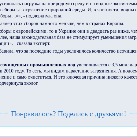
усилилась нагрузка на природную среду и на водные экосистемы
 сборы за загрязнение природной среды. И, в частности, водных
оры ...»», - подчеркнула она.
размер этих сборов намного меньше, чем в странах Европы.
сборы с европейскими, то в Украине они в двадцать раз ниже, ч
олее, наша законодательная база не стимулирует уменьшения загр
ции», - сказала эксперт.
бавила, что за последние годы увеличилось количество неочищ
неочищенных промышленных вод
увеличивается с 3,5 миллиар
в 2010 году. То есть, мы видим нарастание загрязнения. А водое
знение и само очиститься. И это ключевая причина низкого качес
одчеркнула эколог.
Понравилось? Поделись с друзьями!