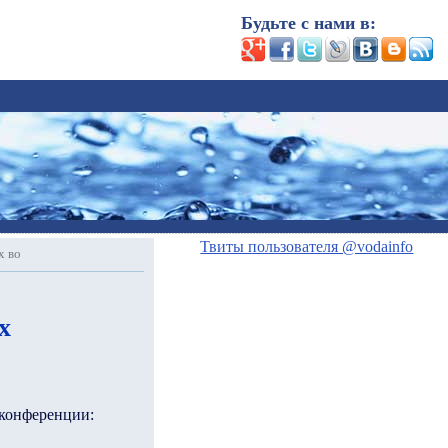
Будьте с нами в:
Твиты пользователя @vodainfo
х во
х
-конференции: