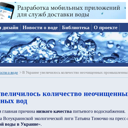
и дизайн
Новости о воде
Библиотека
О проекте
ости о воде
>
В Украине увеличилось количество неочищенных промышленны
увеличилось количество неочищенны
ных вод
м главная причина
низкого качества
питьевого водоснабжения.
ва Всеукраинской экологической лиги Татьяна Тимочко на пресс
ой воды в Украине
».