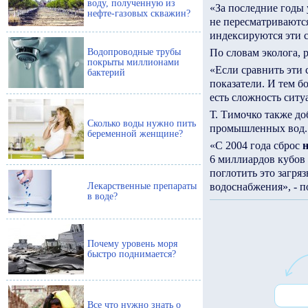
воду, полученную из
«За последние годы 
нефте-газовых скважин?
не пересматриваются
индексируются эти сб
Водопроводные трубы
По словам эколога, 
покрыты миллионами
«Если сравнить эти 
бактерий
показатели. И тем б
есть сложность ситуа
Т. Тимочко также до
Сколько воды нужно пить
промышленных вод.
беременной женщине?
«С 2004 года сброс
6 миллиардов кубов 
поглотить это загря
Лекарственные препараты
водоснабжения», - п
в воде?
Почему уровень моря
быстро поднимается?
Все что нужно знать о