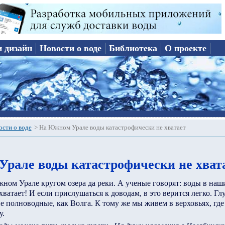
и дизайн
Новости о воде
Библиотека
О проекте
ости о воде
>
На Южном Урале воды катастрофически не хватает
рале воды катастрофически не хват
жном Урале кругом озера да реки. А ученые говорят: воды в наш
ватает! И если прислушаться к доводам, в это верится легко. Гл
ие полноводные, как Волга. К тому же мы живем в верховьях, гд
у.