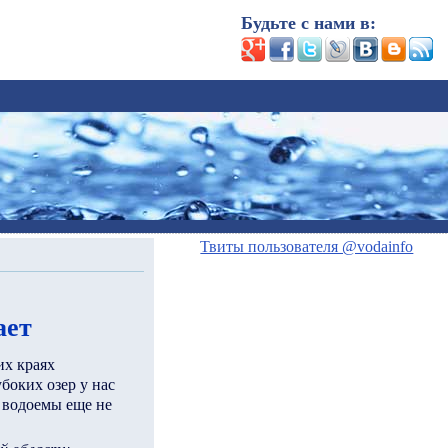
Будьте с нами в:
Твиты пользователя @vodainfo
ает
их краях
убоких озер у нас
е водоемы еще не