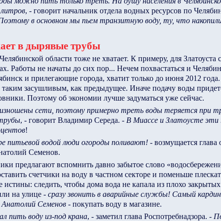
воды можно пить только треть. На душу населения в Челябинск
 литров
, - говорит начальник отдела водных ресурсов по Челяби
Поэтому в основном мы пьем транзитную воду, ту, что накопили 
ает в дырявые трубы
елябинской области тоже не хватает. К примеру, для Златоуста 
ах. Работы не начаты до сих пор... Нечем похвастаться и Челяби
лябинск и прилегающие города, хватит только до июня 2012 года.
я таким засушливым, как предыдущее. Иначе подачу воды придет
вники. Поэтому об экономии лучше задуматься уже сейчас.
 изношены сети, поэтому примерно треть воды теряется при т
 трубы
, - говорит Владимир Середа. -
В Миассе и Златоусте эти
оцентов
!
ре питьевой водой люди огороды поливают!
- возмущается глава 
натолий Семенов.
ики предлагают вспомнить давно забытое слово «водосбережени
оставить счетчики на воду в частном секторе и поменьше плескат
 истины: следить, чтобы дома вода не капала из плохо закрытых
или на улице -
сразу звонить в аварийные службы! Самый карди
 Анатолий Семенов
- покупать воду в магазине.
ал пить воду из-под крана
, - заметил глава Роспотребнадзора. -
П