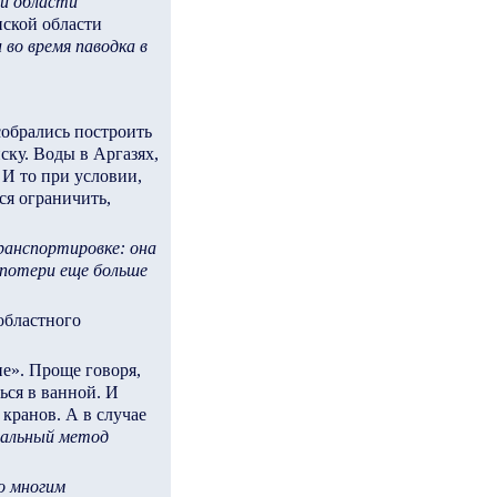
ой области
нской области
во время паводка в
собрались построить
нску. Воды в Аргазях,
 И то при условии,
ся ограничить,
ранспортировке: она
 потери еще больше
областного
е». Проще говоря,
ься в ванной. И
 кранов. А в случае
нальный метод
о многим