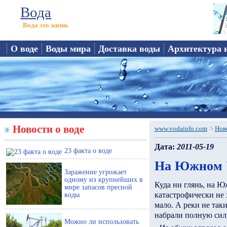
Вода
Вода это жизнь
О воде
Воды мира
Доставка воды
Архитектура 
Новости о воде
www.vodainfo.com
>
Нов
Дата:
2011-05-19
23 факта о воде
На Южном У
Заражение угрожает
одному из крупнейших в
Куда ни глянь, на Ю
мире запасов пресной
катастрофически не х
воды
мало. А реки не так
набрали полную сил
Можно ли использовать