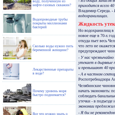
-
Из общих запасов 
воду, полученную из
нефте-газовых скважин?
приходится всего 40
Владимир Середа. -
водохранилищах
.
Водопроводные трубы
Жидкость утек
покрыты миллионами
бактерий
Но водохранилищ в Ч
новое еще в 70-х год
откуда пьет весь Че
что лето не окажетс
Сколько воды нужно пить
беременной женщине?
предупреждают чино
-
У нас чрезвычайно
утекает в дырявые
и превышают 40 пр
Лекарственные препараты
в воде?
-
А в частном секто
Роспотребнадзора А
Челябинские чиновн
начать экономить: п
Почему уровень моря
быстро поднимается?
соблюдать банальные
утечки - в подъезде 
экономии предложил
-
Я бы не рекомендов
Все что нужно знать о