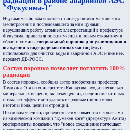
радиации в районе аварийной АЭС
"Фукусима-1"
Неутомимая борьба японцев с последствиями мартовского
землетрясения и последовавшего за ним цунами,
нарушивших работу атомных электростанций в префектуре
Фукусима, привела японских ученых к новым открытиям в
области химии -
специальный порошок для улавливания и
осаждения в воде радиоактивных частиц
будут
использовать для очистки воды в аварийной АЭС и вне нее,
передает ДВ-РОСС.
Состав порошка позволяет поглотить 100%
радиации
В состав порошка, сообщил автор изобретения профессор
Томихиса Ота из университета Канадзава, входит несколько
минеральных веществ, включая цеолит, соединение которых
позволяет эффективно удалять из радиоактивной воды
изотопы йода, цезий и стронций.
По словам ученого, проведенные им совместно с коллегами
из химической компании "Кумакэн когё" (префектура Акита)
эксперименты показали, что "новое соединение поглощает
практически полностью цезий, если сто миллилитров воды