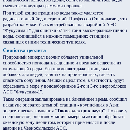
смешать с полутора граммами порошка".
При такой концентрации из воды также удаляется
радиоактивный йод и стронций. Профессор Ота полагает, что
разработка может быть востребована на аварийной АЭС
"Фукусима-1" для очистки 67 тыс тонн высокорадиоактивной
воды, скопившейся в нижних помещениях станции и
связанных с ними технических туннелях.
Свойства цеолита
Природный минерал цеолит обладает уникальной
способностью поглощать радиацию и вредные вещества из
окружающей среды. Его применяют даже в пищевых
добавках для людей, занятых на производствах, где есть
опасность облучения. Мешки с цеолитом, в частности, будут
сбрасывать в море у водозаборников 2-го и 3-го энергоблоков
АЭС "Фукусима-1".
Такая операция запланирована на ближайшее время, сообщил
накануне оператор атомной станции - крупнейшая в Азии
энергетическая компания "
Токио электрик пауэр
". По совету
специалистов, энергокомпания намерена активно обработать
океанскую зону цеолитом, который применялся и после
аварии на Чернобыльской АЭС.